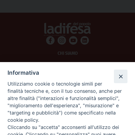
CHI SIAMO
PRIVACY
Informativa
AMMINISTRAZIONE TRASPARENTE
Utilizziamo cookie o tecnologie simili per
finalità tecniche e, con il tuo consenso, anche per
SCRIVICI
altre finalità ("interazioni e funzionalità semplici",
"miglioramento dell'esperienza", "misurazione" e
La Difesa srl - P.iva 05125420280
"targeting e pubblicità") come specificato nella
La Difesa del Popolo percepisce i contributi pubblici all'editoria.
cookie policy.
La Difesa del Popolo, tramite la Fisc (Federazione Italiana Settimanali Cattolici)
ha aderito allo IAP (Istituto dell'Autodisciplina Pubblicitaria) accettando il Codice
Cliccando su "accetta" acconsenti all'utilizzo dei
di Autodisciplina della Comunicazione Commerciale.
cookie. Cliccando su "personalizza" puoi avere