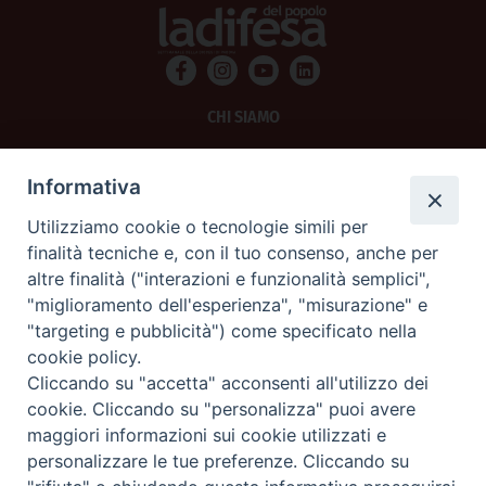
CHI SIAMO
PRIVACY
Informativa
AMMINISTRAZIONE TRASPARENTE
Utilizziamo cookie o tecnologie simili per
finalità tecniche e, con il tuo consenso, anche per
SCRIVICI
altre finalità ("interazioni e funzionalità semplici",
"miglioramento dell'esperienza", "misurazione" e
La Difesa srl - P.iva 05125420280
"targeting e pubblicità") come specificato nella
La Difesa del Popolo percepisce i contributi pubblici all'editoria.
cookie policy.
La Difesa del Popolo, tramite la Fisc (Federazione Italiana Settimanali Cattolici)
ha aderito allo IAP (Istituto dell'Autodisciplina Pubblicitaria) accettando il Codice
Cliccando su "accetta" acconsenti all'utilizzo dei
di Autodisciplina della Comunicazione Commerciale.
cookie. Cliccando su "personalizza" puoi avere
La Difesa del Popolo è una testata registrata presso il Tribunale di Padova
maggiori informazioni sui cookie utilizzati e
decreto del 15 giugno 1950 al n. 37 del registro periodici.
personalizzare le tue preferenze. Cliccando su