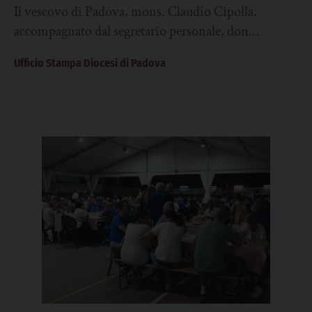
Il vescovo di Padova, mons. Claudio Cipolla,
accompagnato dal segretario personale, don
Francesco Buson, si recherà in Romania, nella
Ufficio Stampa Diocesi di Padova
Diocesi di Iași nei giorni 12-17...