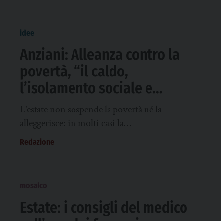
idee
Anziani: Alleanza contro la
povertà, “il caldo,
l’isolamento sociale e
impossibilità economica di
L’estate non sospende la povertà né la
climatizzare la casa rischi
alleggerisce: in molti casi la…
grandi durante l’estate”
Redazione
mosaico
Estate: i consigli del medico