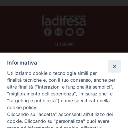
"Umanità da custodire e da costruire". 📰 Leggi
l'articolo completo con il bilancio sociale 2025:
https://www.difesapopolo.it/cuamm-un-anno-di-
cura-in-africa-presentato-a-padova-il-bilancio-
sociale-2025/ #Cuamm #Africa #Padova #ONG
#SalutePubblica #DifesaDelPopolo
CHI SIAMO
PRIVACY
Informativa
AMMINISTRAZIONE TRASPARENTE
Utilizziamo cookie o tecnologie simili per
finalità tecniche e, con il tuo consenso, anche per
SCRIVICI
altre finalità ("interazioni e funzionalità semplici",
"miglioramento dell'esperienza", "misurazione" e
La Difesa srl - P.iva 05125420280
"targeting e pubblicità") come specificato nella
La Difesa del Popolo percepisce i contributi pubblici all'editoria.
cookie policy.
La Difesa del Popolo, tramite la Fisc (Federazione Italiana Settimanali Cattolici)
ha aderito allo IAP (Istituto dell'Autodisciplina Pubblicitaria) accettando il Codice
Cliccando su "accetta" acconsenti all'utilizzo dei
di Autodisciplina della Comunicazione Commerciale.
cookie. Cliccando su "personalizza" puoi avere
La Difesa del Popolo è una testata registrata presso il Tribunale di Padova