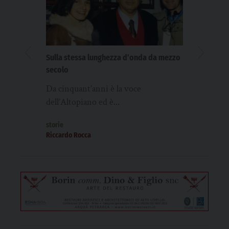
Sulla stessa lunghezza d’onda da mezzo
Fraternità
secolo
Nel segno 
Da cinquant’anni è la voce
Trent’ann
dell’Altopiano ed è...
nel segno 
storie
storie
Riccardo Rocca
Eliana Cam