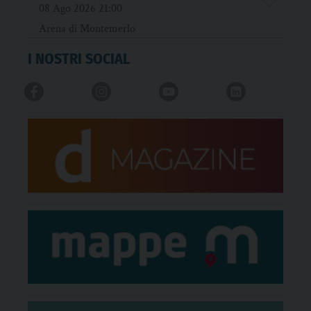
08 Ago 2026 21:00
Arena di Montemerlo
I NOSTRI SOCIAL
SuggEstiva all’Odeo Cornaro con “I 39
scalini”
09 Ago 2026 21:00
Odeo Cornaro Padova
“Mondo Roerso” del Ruzante: tre serate
in piazza Portello
14 Ago 2026 18:00
Piazza Portello, Padova
Loris Giuriatti con “Il silenzio degli
altipiani” a GivogArte
19 Ago 2026 18:30