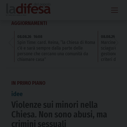
Skip
to
content
AGGIORNAMENTI
08.08.26
16:08
08.08.26
16:08
Spin Time: card. Reina, “la Chiesa di Roma
Marcinelle: Ma
c’è e sarà sempre dalla parte delle
sciagure non a
persone che cercano una comunità da
gestione dei 
chiamare casa”
criteri di risp
“Cristo non abita nei palazzi del potere,...
persone”
“Commemorand
un tributo a...
IN PRIMO PIANO
idee
Violenze sui minori nella
Chiesa. Non sono abusi, ma
crimini sessuali