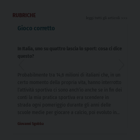
RUBRICHE
leggi tutti gli articoli >>>
Gioco corretto
La
In Italia, uno su quattro lascia lo sport: cosa ci dice
L’e
questo?
Probabilmente tra 14,6 milioni di italiani che, in un
Sba
certo momento della propria vita, hanno interrotto
imp
l’attività sportiva ci sono anch’io anche se in fin dei
rag
conti la mia pratica sportiva era scendere in
com
strada ogni pomeriggio durante gli anni delle
pla
scuole medie per giocare a calcio, poi evoluto in
alt
tornei e partite del sabato […]
un 
Giovanni Sgobba
Matt