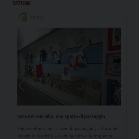
SEZIONI
chiesa
Ado
l’i
Casa del Fanciullo. Uno spazio di passaggio
L’e
Viene definita uno “spazio di passaggio”, la Casa del
del
Fanciullo (Cadelfa), da chi la abita e la frequenta