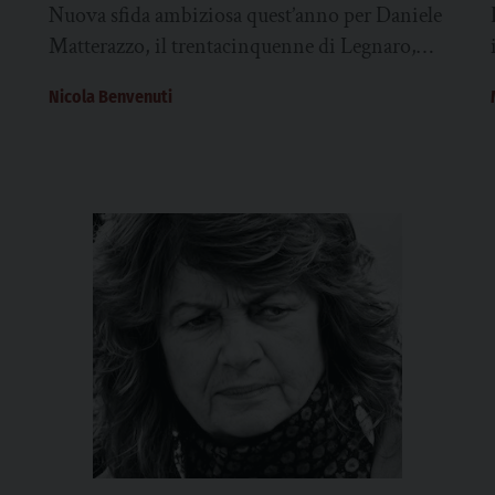
Nuova sfida ambiziosa quest’anno per Daniele
Matterazzo, il trentacinquenne di Legnaro,
che a febbraio scorso ha compiuto l’ascesa
Nicola Benvenuti
dell’Ojos del Salado, la...