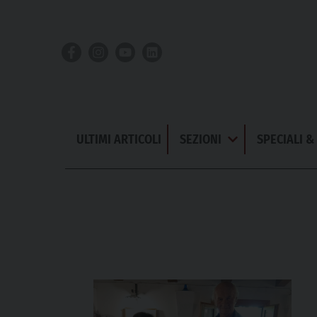
Skip
to
content
ULTIMI ARTICOLI
SEZIONI
SPECIALI 
Apri
Menu