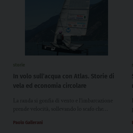
storie
In volo sull’acqua con Atlas. Storie di
vela ed economia circolare
La randa si gonfia di vento e l’imbarcazione
prende velocità, sollevando lo scafo che
rimane sospeso sull’acqua in un perfetto gioco
Paolo Gallerani
di...