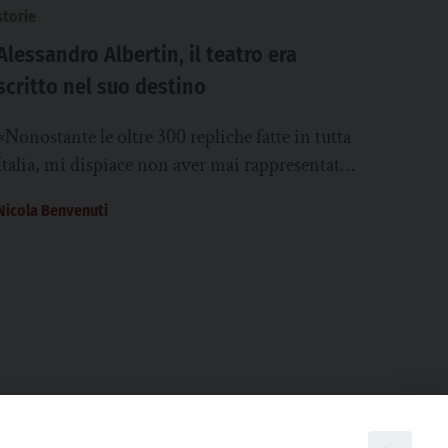
storie
Alessandro Albertin, il teatro era
scritto nel suo destino
«Nonostante le oltre 300 repliche fatte in tutta
Italia, mi dispiace non aver mai rappresentato
il mio lavoro su Giorgio Perlasca al...
Nicola Benvenuti