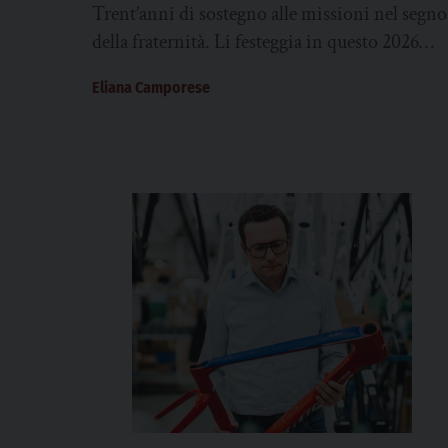
Trent’anni di sostegno alle missioni nel segno
della fraternità. Li festeggia in questo 2026
l’associazione Fraternità Missionaria di
Eliana Camporese
Cadoneghe, nata in seno...