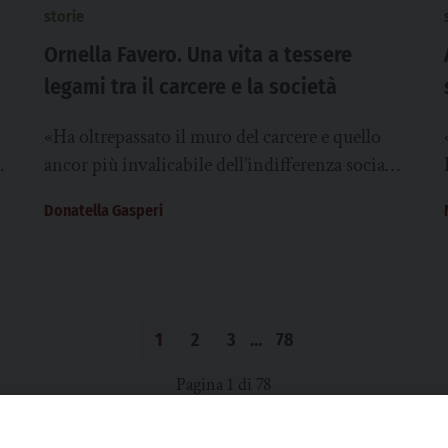
storie
Ornella Favero. Una vita a tessere
legami tra il carcere e la società
«Ha oltrepassato il muro del carcere e quello
ancor più invalicabile dell’indifferenza sociale
facendo della sua vita un ponte tra la
Donatella Gasperi
comunità...
1
2
3
…
78
Pagina 1 di 78