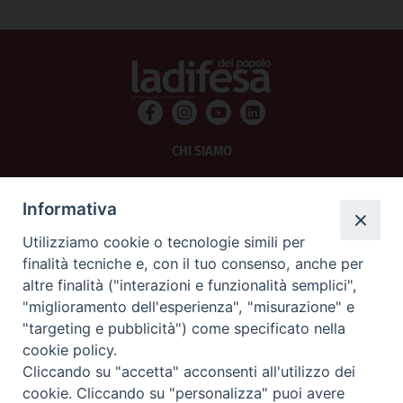
CHI SIAMO
PRIVACY
Informativa
AMMINISTRAZIONE TRASPARENTE
Utilizziamo cookie o tecnologie simili per
finalità tecniche e, con il tuo consenso, anche per
SCRIVICI
altre finalità ("interazioni e funzionalità semplici",
"miglioramento dell'esperienza", "misurazione" e
La Difesa srl - P.iva 05125420280
"targeting e pubblicità") come specificato nella
La Difesa del Popolo percepisce i contributi pubblici all'editoria.
cookie policy.
La Difesa del Popolo, tramite la Fisc (Federazione Italiana Settimanali Cattolici)
ha aderito allo IAP (Istituto dell'Autodisciplina Pubblicitaria) accettando il Codice
Cliccando su "accetta" acconsenti all'utilizzo dei
di Autodisciplina della Comunicazione Commerciale.
cookie. Cliccando su "personalizza" puoi avere