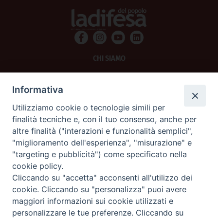
CHI SIAMO
PRIVACY
Informativa
AMMINISTRAZIONE TRASPARENTE
Utilizziamo cookie o tecnologie simili per
finalità tecniche e, con il tuo consenso, anche per
SCRIVICI
altre finalità ("interazioni e funzionalità semplici",
"miglioramento dell'esperienza", "misurazione" e
La Difesa srl - P.iva 05125420280
"targeting e pubblicità") come specificato nella
La Difesa del Popolo percepisce i contributi pubblici all'editoria.
cookie policy.
La Difesa del Popolo, tramite la Fisc (Federazione Italiana Settimanali Cattolici)
ha aderito allo IAP (Istituto dell'Autodisciplina Pubblicitaria) accettando il Codice
Cliccando su "accetta" acconsenti all'utilizzo dei
di Autodisciplina della Comunicazione Commerciale.
cookie. Cliccando su "personalizza" puoi avere
La Difesa del Popolo è una testata registrata presso il Tribunale di Padova
maggiori informazioni sui cookie utilizzati e
decreto del 15 giugno 1950 al n. 37 del registro periodici.
personalizzare le tue preferenze. Cliccando su