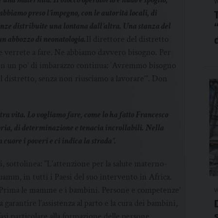
v
bbiamo preso l’impegno, con le autorità locali, di
nze distribuite una lontana dall’altra. Una stanza del
 un abbozzo di neonatologia.
Il direttore del distretto
he verrete a fare. Ne abbiamo davvero bisogno. Per
 e con un po’ di imbarazzo continua: ‘Avremmo bisogno
l distretto, senza non riusciamo a lavorare’”. Don
stra vita. Lo vogliamo fare, come lo ha fatto Francesco
ria, di determinazione e tenacia incrollabili. Nella
cuore i poveri e ci indica la strada”.
i, sottolinea: “L’attenzione per la salute materno-
uamm, in tutti i Paesi del suo intervento in Africa.
 ‘Prima le mamme e i bambini. Persone e competenze’
v
 a garantire l’assistenza al parto e la cura dei bambini,
asi particolare alla formazione delle persone,