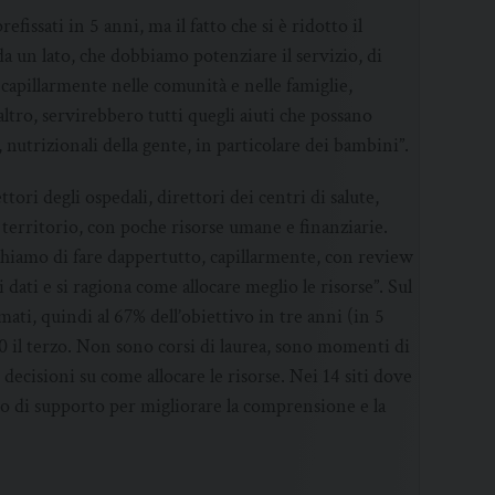
issati in 5 anni, ma il fatto che si è ridotto il
da un lato, che dobbiamo potenziare il servizio, di
 capillarmente nelle comunità e nelle famiglie,
ltro, servirebbero tutti quegli aiuti che possano
utrizionali della gente, in particolare dei bambini”.
ori degli ospedali, direttori dei centri di salute,
ul territorio, con poche risorse umane e finanziarie.
hiamo di fare dappertutto, capillarmente, con review
 dati e si ragiona come allocare meglio le risorse”. Sul
ti, quindi al 67% dell’obiettivo in tre anni (in 5
0 il terzo. Non sono corsi di laurea, sono momenti di
ecisioni su come allocare le risorse. Nei 14 siti dove
nuo di supporto per migliorare la comprensione e la