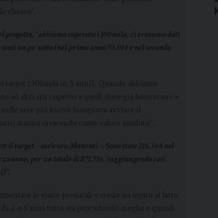
o clinico”.
del progetto, “abbiamo superato i 100mila, ci eravamo dati
stati un po’ sotto (nel primo anno 93.014 e nel secondo
del target (500mila in 5 anni). Quando abbiamo
o ad altri siti rispetto a quelli dove già lavoravano e
: nelle aree più nuove bisognava avviare il
istiti stanno crescendo come valore assoluto”.
re il target – assicura Manenti -. Sono state 216.364 nel
zo anno, per un totale di 871.916, raggiungendo così
i)”.
entate le visite prenatali e credo sia legato al fatto
à da 2 o 3 anni tutto sta procedendo meglio e quindi