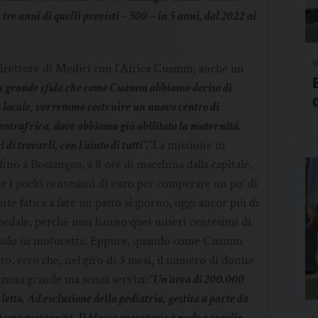
 tre anni di quelli previsti – 500 – in 5 anni, dal 2022 al
v
direttore di Medici con l’Africa Cuamm, anche un
va grande sfida che come Cuamm abbiamo deciso di
e locale, vorremmo costruire un nuovo centro di
ntrafrica, dove abbiamo già abilitato la maternità.
di trovarli, con l’aiuto di tutti”.
“La missione in
ino a Bossangoa, a 8 ore di macchina dalla capitale,
e i pochi centesimi di euro per comperare un po’ di
nte fatica a fare un pasto al giorno, oggi ancor più di
pedale, perché non hanno quei miseri centesimi di
e solo in motoretta. Eppure, quando come Cuamm
to, ecco che, nel giro di 3 mesi, il numero di donne
 zona grande ma senza servizi:
“Un’area di 200.000
letto. Ad esclusione della pediatria, gestita a parte da
’è una maternità. Il blocco operatorio è nudo e spoglio,