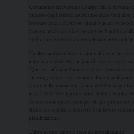
Certamente arriveremo al target che ci eravamo pref
numero degli assistiti nell’ultimo anno vuol dire, 
lavorare ancora di più per riuscire ad arrivare più
facendo ancora di più screening dei bambini; dall’a
migliorare le condizioni complessive economiche, n
Un altro ambito è la formazione dei manager: dirett
autorità dei distretti che pianificano le attività s
“Questo – afferma Manenti – è un lavoro che cerc
meeting, incontri di revisione dove si analizzano i
fronte della formazione “siamo a 999 manager forma
anni 1.500): 305 il primo anno, 354 il secondo, 34
incontro con questi manager che poi prendono le d
siamo, tra ospedali e distretti, è un lavoro conti
pianificazione”.
L’altro grosso capitolo sono gli specializzandi: