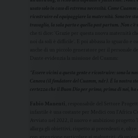
usato solo in caso di estrema necessità. Come Cuamm a
ricostruire ed equipaggiare la maternità. Sono tre sta
travaglio, la sala parto e quella post partum. Non c’è
che ti dice: ‘Grazie per questa nuova maternità c
noi da soli è difficile’. E poi abbassa lo sguardo
anche di un piccolo generatore per il personale de
Dante evidenzia la missione del Cuamm:
“Essere vicini a questa gente e ricostruire: sono la no
Canova (il fondatore del Cuamm, ndr). È la nostra sto
certezza che il Buon Dio per primo, prima di noi, ha a 
Fabio Manenti
, responsabile del Settore Progett
infantile è una costante per Medici con l’Africa C
Avviato nel 2022, il nuovo e ambizioso progetto
allarga gli obiettivi, rispetto ai precedenti e, oltre
con attenzione particolare ai malnutriti, dà un’enf