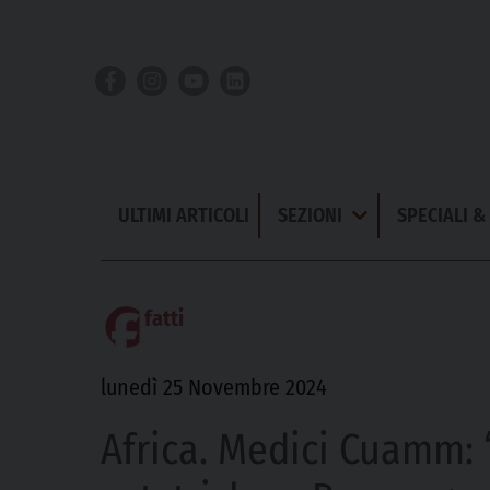
Skip
to
content
ULTIMI ARTICOLI
SEZIONI
SPECIALI 
Apri
Menu
fatti
lunedì 25 Novembre 2024
Africa. Medici Cuamm: 