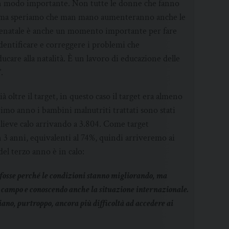
in modo importante. Non tutte le donne che fanno
to, ma speriamo che man mano aumenteranno anche le
prenatale è anche un momento importante per fare
dentificare e correggere i problemi che
care alla natalità. È un lavoro di educazione delle
.
 oltre il target, in questo caso il target era almeno
imo anno i bambini malnutriti trattati sono stati
 lieve calo arrivando a 3.804. Come target
3 anni, equivalenti al 74%, quindi arriveremo ai
del terzo anno è in calo:
e fosse perché le condizioni stanno migliorando, ma
l campo e conoscendo anche la situazione internazionale.
iano, purtroppo, ancora più difficoltà ad accedere ai