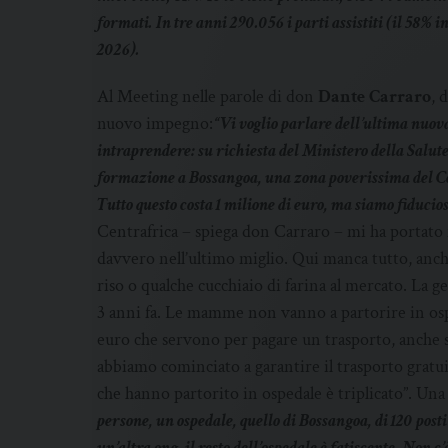
formati. In tre anni 290.056 i parti assistiti (il 58% in
2026).
Al Meeting nelle parole di don
Dante Carraro
, 
nuovo impegno:
“Vi voglio parlare dell’ultima nuo
intraprendere: su richiesta del Ministero della Salut
formazione a Bossangoa, una zona poverissima del Ce
Tutto questo costa 1 milione di euro, ma siamo fiduciosi 
Centrafrica – spiega don Carraro – mi ha portato f
davvero nell’ultimo miglio. Qui manca tutto, anch
riso o qualche cucchiaio di farina al mercato. La ge
3 anni fa. Le mamme non vanno a partorire in os
euro che servono per pagare un trasporto, anch
abbiamo cominciato a garantire il trasporto gratui
che hanno partorito in ospedale è triplicato”. Una
persone, un ospedale, quello di Bossangoa, di 120 posti 
un’altra ong, il resto dell’ospedale è fatiscente. Non c