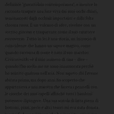
definisce “giocattolaia contemporanea”, e mentre lo
racconta traspare una luce viva dai suoi occhi chiari,
seminascosti dagli occhiali importanti e dalla folta
chioma rossa. È un vulcano di idee, rivelate con un
sorriso giocoso e trasparente come il suo carattere
estroverso. Tutto in lei è una storia, un incrocio di
coincidenze che hanno un sapore magico, come
quando racconta di come è nato il suo marchio
Civicovent8: «è il mio numero di casa – dice –
quando l’ho scelta me ne sono innamorata perché
ho sentito qualcosa nell’aria. Non sapevo chi l’avesse
abitata prima, ma dopo anni ho scoperto che
apparteneva a una maestra che faceva i pennelli con
le ciocche dei suoi capelli affinché tutti i bambini
potessero dipingere. Una sua scatola di latta piena di
bottoni, pizzi, perle e altri tesori mi era stata donata