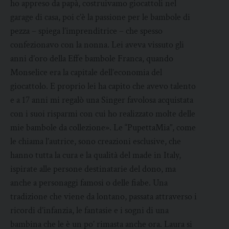
ho appreso da papà, costruivamo giocattoli nel
garage di casa, poi c’è la passione per le bambole di
pezza – spiega l’imprenditrice – che spesso
confezionavo con la nonna. Lei aveva vissuto gli
anni d’oro della Effe bambole Franca, quando
Monselice era la capitale dell’economia del
giocattolo. E proprio lei ha capito che avevo talento
e a 17 anni mi regalò una Singer favolosa acquistata
con i suoi risparmi con cui ho realizzato molte delle
mie bambole da collezione». Le “PupettaMia”, come
le chiama l’autrice, sono creazioni esclusive, che
hanno tutta la cura e la qualità del made in Italy,
ispirate alle persone destinatarie del dono, ma
anche a personaggi famosi o delle fiabe. Una
tradizione che viene da lontano, passata attraverso i
ricordi d’infanzia, le fantasie e i sogni di una
bambina che le è un po’ rimasta anche ora. Laura si