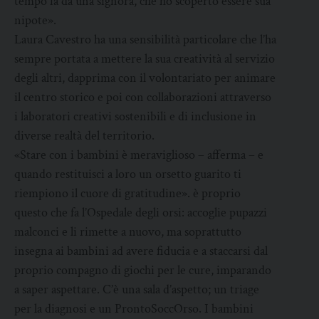
tempo fa da una signora, che ho scoperto essere sua
nipote».
Laura Cavestro ha una sensibilità particolare che l’ha
sempre portata a mettere la sua creatività al servizio
degli altri, dapprima con il volontariato per animare
il centro storico e poi con collaborazioni attraverso
i laboratori creativi sostenibili e di inclusione in
diverse realtà del territorio.
«Stare con i bambini è meraviglioso – afferma – e
quando restituisci a loro un orsetto guarito ti
riempiono il cuore di gratitudine». è proprio
questo che fa l’Ospedale degli orsi: accoglie pupazzi
malconci e li rimette a nuovo, ma soprattutto
insegna ai bambini ad avere fiducia e a staccarsi dal
proprio compagno di giochi per le cure, imparando
a saper aspettare. C’è una sala d’aspetto; un triage
per la diagnosi e un ProntoSoccOrso. I bambini