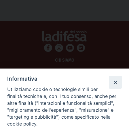
CHI SIAMO
PRIVACY
Informativa
AMMINISTRAZIONE TRASPARENTE
Utilizziamo cookie o tecnologie simili per
finalità tecniche e, con il tuo consenso, anche per
SCRIVICI
altre finalità ("interazioni e funzionalità semplici",
"miglioramento dell'esperienza", "misurazione" e
La Difesa srl - P.iva 05125420280
"targeting e pubblicità") come specificato nella
La Difesa del Popolo percepisce i contributi pubblici all'editoria.
cookie policy.
La Difesa del Popolo, tramite la Fisc (Federazione Italiana Settimanali Cattolici)