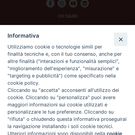
CHI SIAMO
PRIVACY
Informativa
AMMINISTRAZIONE TRASPARENTE
Utilizziamo cookie o tecnologie simili per
finalità tecniche e, con il tuo consenso, anche per
SCRIVICI
altre finalità ("interazioni e funzionalità semplici",
"miglioramento dell'esperienza", "misurazione" e
La Difesa srl - P.iva 05125420280
"targeting e pubblicità") come specificato nella
La Difesa del Popolo percepisce i contributi pubblici all'editoria.
cookie policy.
La Difesa del Popolo, tramite la Fisc (Federazione Italiana Settimanali Cattolici)
ha aderito allo IAP (Istituto dell'Autodisciplina Pubblicitaria) accettando il Codice
Cliccando su "accetta" acconsenti all'utilizzo dei
di Autodisciplina della Comunicazione Commerciale.
cookie. Cliccando su "personalizza" puoi avere
La Difesa del Popolo è una testata registrata presso il Tribunale di Padova
maggiori informazioni sui cookie utilizzati e
decreto del 15 giugno 1950 al n. 37 del registro periodici.
personalizzare le tue preferenze. Cliccando su
"rifiuta" o chiudendo questa informativa proseguirai
la navigazione installando i soli cookie tecnici.
Preferenze Cookie
Ulteriori informazioni sono disponibili nella
cookie