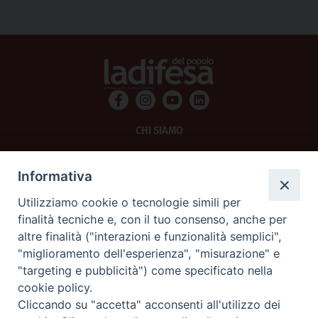
CHI SIAMO
PRIVACY
Informativa
AMMINISTRAZIONE TRASPARENTE
Utilizziamo cookie o tecnologie simili per
finalità tecniche e, con il tuo consenso, anche per
SCRIVICI
altre finalità ("interazioni e funzionalità semplici",
"miglioramento dell'esperienza", "misurazione" e
La Difesa srl - P.iva 05125420280
"targeting e pubblicità") come specificato nella
La Difesa del Popolo percepisce i contributi pubblici all'editoria.
cookie policy.
La Difesa del Popolo, tramite la Fisc (Federazione Italiana Settimanali Cattolici)
ha aderito allo IAP (Istituto dell'Autodisciplina Pubblicitaria) accettando il Codice
Cliccando su "accetta" acconsenti all'utilizzo dei
di Autodisciplina della Comunicazione Commerciale.