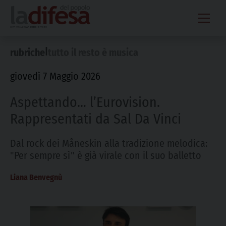
Skip
to
content
|
rubriche
tutto il resto è musica
giovedì 7 Maggio 2026
Aspettando… l’Eurovision.
Rappresentati da Sal Da Vinci
Dal rock dei Måneskin alla tradizione melodica:
"Per sempre sì" è già virale con il suo balletto
Liana Benvegnù