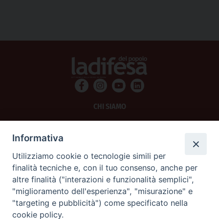
CHI SIAMO
PRIVACY
Informativa
AMMINISTRAZIONE TRASPARENTE
Utilizziamo cookie o tecnologie simili per
finalità tecniche e, con il tuo consenso, anche per
SCRIVICI
altre finalità ("interazioni e funzionalità semplici",
"miglioramento dell'esperienza", "misurazione" e
La Difesa srl - P.iva 05125420280
"targeting e pubblicità") come specificato nella
La Difesa del Popolo percepisce i contributi pubblici all'editoria.
cookie policy.
La Difesa del Popolo, tramite la Fisc (Federazione Italiana Settimanali Cattolici)