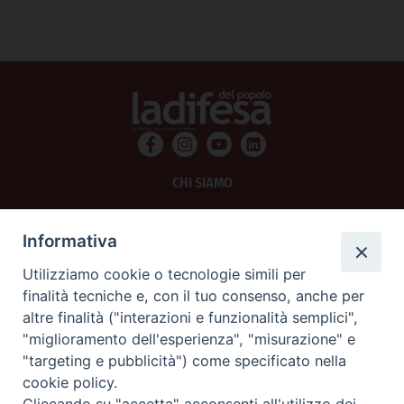
CHI SIAMO
PRIVACY
Informativa
AMMINISTRAZIONE TRASPARENTE
Utilizziamo cookie o tecnologie simili per
finalità tecniche e, con il tuo consenso, anche per
SCRIVICI
altre finalità ("interazioni e funzionalità semplici",
"miglioramento dell'esperienza", "misurazione" e
La Difesa srl - P.iva 05125420280
"targeting e pubblicità") come specificato nella
La Difesa del Popolo percepisce i contributi pubblici all'editoria.
cookie policy.
La Difesa del Popolo, tramite la Fisc (Federazione Italiana Settimanali Cattolici)
ha aderito allo IAP (Istituto dell'Autodisciplina Pubblicitaria) accettando il Codice