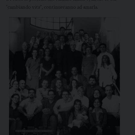
“cambiando vita”, continueranno ad amarla.