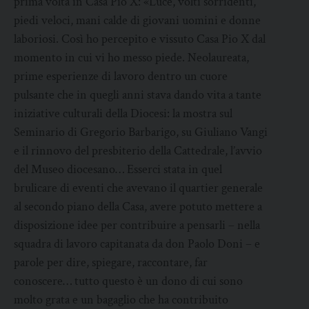
prima volta in Casa Pio X: «Luce, volti sorridenti,
piedi veloci, mani calde di giovani uomini e donne
laboriosi. Così ho percepito e vissuto Casa Pio X dal
momento in cui vi ho messo piede. Neolaureata,
prime esperienze di lavoro dentro un cuore
pulsante che in quegli anni stava dando vita a tante
iniziative culturali della Diocesi: la mostra sul
Seminario di Gregorio Barbarigo, su Giuliano Vangi
e il rinnovo del presbiterio della Cattedrale, l’avvio
del Museo diocesano… Esserci stata in quel
brulicare di eventi che avevano il quartier generale
al secondo piano della Casa, avere potuto mettere a
disposizione idee per contribuire a pensarli – nella
squadra di lavoro capitanata da don Paolo Doni – e
parole per dire, spiegare, raccontare, far
conoscere… tutto questo è un dono di cui sono
molto grata e un bagaglio che ha contribuito