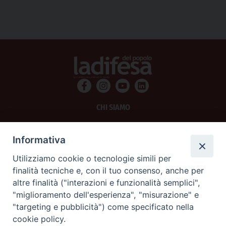
CHI SIAMO
PRIVACY
Informativa
AMMINISTRAZIONE TRASPARENTE
Utilizziamo cookie o tecnologie simili per
finalità tecniche e, con il tuo consenso, anche per
SCRIVICI
altre finalità ("interazioni e funzionalità semplici",
"miglioramento dell'esperienza", "misurazione" e
La Difesa srl - P.iva 05125420280
"targeting e pubblicità") come specificato nella
La Difesa del Popolo percepisce i contributi pubblici all'editoria.
cookie policy.
La Difesa del Popolo, tramite la Fisc (Federazione Italiana Settimanali Cattolici)