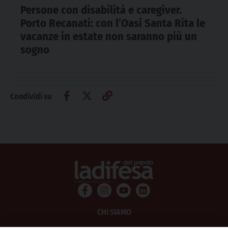
Persone con disabilità e caregiver.
Porto Recanati: con l’Oasi Santa Rita le
vacanze in estate non saranno più un
sogno
Condividi su
CHI SIAMO