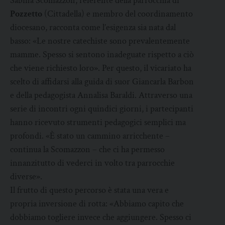
Sabina Scomazzon, referente della parrocchia di
Pozzetto
(Cittadella) e membro del coordinamento
diocesano, racconta come l’esigenza sia nata dal
basso: «Le nostre catechiste sono prevalentemente
mamme. Spesso si sentono inadeguate rispetto a ciò
che viene richiesto loro». Per questo, il vicariato ha
scelto di affidarsi alla guida di suor Giancarla Barbon
e della pedagogista Annalisa Baraldi. Attraverso una
serie di incontri ogni quindici giorni, i partecipanti
hanno ricevuto strumenti pedagogici semplici ma
profondi. «È stato un cammino arricchente –
continua la Scomazzon – che ci ha permesso
innanzitutto di vederci in volto tra parrocchie
diverse».
Il frutto di questo percorso è stata una vera e
propria inversione di rotta: «Abbiamo capito che
dobbiamo togliere invece che aggiungere. Spesso ci