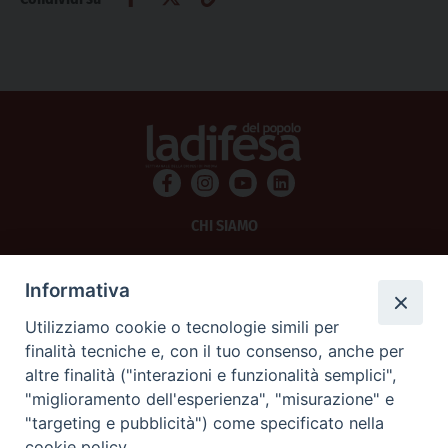
CHI SIAMO
PRIVACY
Informativa
AMMINISTRAZIONE TRASPARENTE
Utilizziamo cookie o tecnologie simili per
finalità tecniche e, con il tuo consenso, anche per
SCRIVICI
altre finalità ("interazioni e funzionalità semplici",
"miglioramento dell'esperienza", "misurazione" e
La Difesa srl - P.iva 05125420280
"targeting e pubblicità") come specificato nella
La Difesa del Popolo percepisce i contributi pubblici all'editoria.
cookie policy.