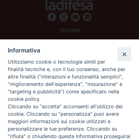
CHI SIAMO
PRIVACY
Informativa
AMMINISTRAZIONE TRASPARENTE
Utilizziamo cookie o tecnologie simili per
finalità tecniche e, con il tuo consenso, anche per
SCRIVICI
altre finalità ("interazioni e funzionalità semplici",
"miglioramento dell'esperienza", "misurazione" e
La Difesa srl - P.iva 05125420280
"targeting e pubblicità") come specificato nella
La Difesa del Popolo percepisce i contributi pubblici all'editoria.
cookie policy.
La Difesa del Popolo, tramite la Fisc (Federazione Italiana Settimanali Cattolici)
ha aderito allo IAP (Istituto dell'Autodisciplina Pubblicitaria) accettando il Codice
Cliccando su "accetta" acconsenti all'utilizzo dei
di Autodisciplina della Comunicazione Commerciale.
cookie. Cliccando su "personalizza" puoi avere
La Difesa del Popolo è una testata registrata presso il Tribunale di Padova
maggiori informazioni sui cookie utilizzati e
decreto del 15 giugno 1950 al n. 37 del registro periodici.
personalizzare le tue preferenze. Cliccando su
"rifiuta" o chiudendo questa informativa proseguirai