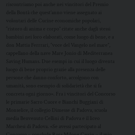
riscontriamo poi anche nei vincitori del Premio
della Bontà che quest’anno viene assegnato ai
volontari delle Cucine economiche popolari,
“ristoro di anima e corpo” citate anche dagli stessi
bambini nei loro elaborati, come luogo di bene, e a
don Mattia Ferrrari, “voce del Vangelo nel mare”,
cappellano della nave Mare Jonio di Mediterranea
Saving Humans. Due esempi in cui il luogo diventa
luogo di bene proprio grazie alla presenza delle
persone che danno conforto, accolgono con
umanità, sono esempio di solidarietà che si fa
concreta ogni giorno». Fra i vincitori del Concorso
le primarie Sacro Cuore e Bianchi Buggiani di
Monselice, il collegio Dimesse di Padova, scuola
media Benvenuto Cellini di Padova e il liceo
Marchesi di Padova. «Se avessi partecipato al
Concorso – conclude Rosa Milone Cassin – il mio