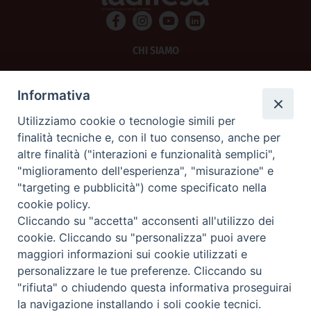
CHI SIAMO
PRIVACY
Informativa
AMMINISTRAZIONE TRASPARENTE
Utilizziamo cookie o tecnologie simili per
finalità tecniche e, con il tuo consenso, anche per
SCRIVICI
altre finalità ("interazioni e funzionalità semplici",
"miglioramento dell'esperienza", "misurazione" e
La Difesa srl - P.iva 05125420280
"targeting e pubblicità") come specificato nella
La Difesa del Popolo percepisce i contributi pubblici all'editoria.
cookie policy.
La Difesa del Popolo, tramite la Fisc (Federazione Italiana Settimanali Cattolici)
ha aderito allo IAP (Istituto dell'Autodisciplina Pubblicitaria) accettando il Codice
Cliccando su "accetta" acconsenti all'utilizzo dei
di Autodisciplina della Comunicazione Commerciale.
cookie. Cliccando su "personalizza" puoi avere
La Difesa del Popolo è una testata registrata presso il Tribunale di Padova
maggiori informazioni sui cookie utilizzati e
decreto del 15 giugno 1950 al n. 37 del registro periodici.
personalizzare le tue preferenze. Cliccando su
"rifiuta" o chiudendo questa informativa proseguirai
la navigazione installando i soli cookie tecnici.