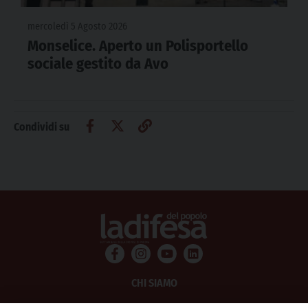
mercoledì 5 Agosto 2026
Monselice. Aperto un Polisportello
sociale gestito da Avo
Condividi su
CHI SIAMO