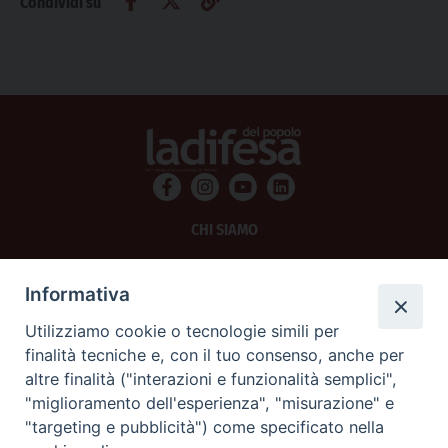
Condividi su
CHI SIAMO
PRIVACY
Informativa
AMMINISTRAZIONE TRASPARENTE
Utilizziamo cookie o tecnologie simili per
finalità tecniche e, con il tuo consenso, anche per
SCRIVICI
altre finalità ("interazioni e funzionalità semplici",
"miglioramento dell'esperienza", "misurazione" e
La Difesa srl - P.iva 05125420280
"targeting e pubblicità") come specificato nella
La Difesa del Popolo percepisce i contributi pubblici all'editoria.