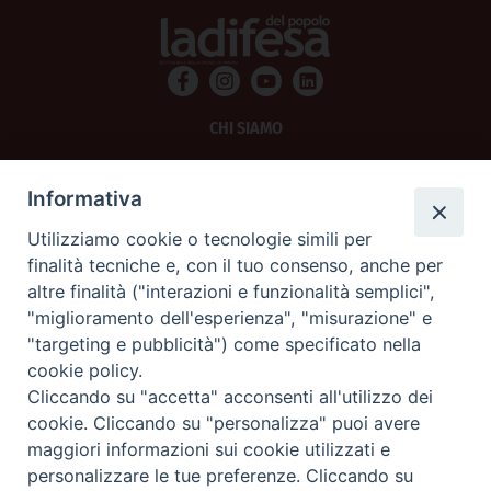
CHI SIAMO
PRIVACY
Informativa
AMMINISTRAZIONE TRASPARENTE
Utilizziamo cookie o tecnologie simili per
finalità tecniche e, con il tuo consenso, anche per
SCRIVICI
altre finalità ("interazioni e funzionalità semplici",
"miglioramento dell'esperienza", "misurazione" e
La Difesa srl - P.iva 05125420280
"targeting e pubblicità") come specificato nella
La Difesa del Popolo percepisce i contributi pubblici all'editoria.
cookie policy.
La Difesa del Popolo, tramite la Fisc (Federazione Italiana Settimanali Cattolici)
ha aderito allo IAP (Istituto dell'Autodisciplina Pubblicitaria) accettando il Codice
Cliccando su "accetta" acconsenti all'utilizzo dei
di Autodisciplina della Comunicazione Commerciale.
cookie. Cliccando su "personalizza" puoi avere
La Difesa del Popolo è una testata registrata presso il Tribunale di Padova
maggiori informazioni sui cookie utilizzati e
decreto del 15 giugno 1950 al n. 37 del registro periodici.
personalizzare le tue preferenze. Cliccando su