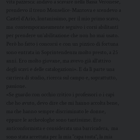
vita pazzesca: andavo a scavare nella Bassa Veronese,
prendevo il treno Monselice-Mantova e scendevo a
Castel d’Ario, lontanissimo, per il mio primo scavo,
ma contemporaneamente seguivo i corsi abilitanti
per prendere un’abilitazione che non ho mai usato.
Però ho fatto i concorsi e con un pizzico di fortuna
sono entrata in Soprintendenza molto presto, a 25
anni. Ero molto giovane, ma avevo già all’attivo
degli scavi e delle catalogazioni». E da lì parte una
carriera di studio, ricerca sul campo e, soprattutto,
passione.
«Se guardo con occhio critico i professori o i capi
che ho avuto, devo dire che mi hanno accolta bene,
ma che hanno sempre discriminato le donne,
eppure le archeologhe sono tantissime. Ero
anticonformista e considerata una barricadera, ma
sono stata accettata per la mia “capa tosta”, la mia