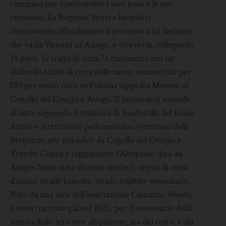
cammino per ripercorrere i suoi passi e le sue
emozioni. La Regione Veneto ha infatti
riconosciuto ufficialmente il percorso a lui dedicato
che va da Vicenza ad Asiago, o viceversa, collegando
18 paesi. Si tratta di circa 73 chilometri con un
dislivello totale di circa mille metri concentrati per
l’80 per cento circa nell’ultima tappa fra Mosson di
Cogollo del Cengio e Asiago. Il percorso si estende
di fatto seguendo il tracciato di fondovalle del fiume
Astico e il territorio pedemontano vicentino delle
Bregonze, per poi salire da Cogollo del Cengio a
Tresché Conca e raggiungere l’Altopiano fino ad
Asiago. Sono stati sfruttati sentieri, argini di corsi
d’acqua, strade bianche, strade asfaltate secondarie.
Nato da una idea dell’associazione Cammini Veneti,
è stato tracciato già nel 2021, per il centenario della
nascita dello scrittore altipianese, ma del resto, a chi