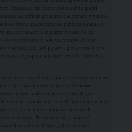
nelle circa 200 Città dei bambini sparse nel mondo.
 città, chiedendo che convocassero subito questi
i bambini nel difficile momento che stavano vivendo.
e fosse creata una piattaforma pubblica comune, a
re, giocare: una sorta di piazza virtuale, in cui
ia aveva interrotto. E’ solo un esempio di come
e i bambini, per farli parlare e giocare tra di loro.
 distanza, ripropone la lezione frontale. Altri Paesi,
esta del ministro dell’Educazione argentino, ho tenuto
one. Ne è nato un libro di lavoro, “
Saberes
stesso e proposto alle scuole e alle famiglie, per
idee perché la scuola entrasse nella quotidianità delle
re a casa’ in un’opportunità di scoperta e di
 fermi davanti allo schermo ad ascoltare gli
ivano le macchine, gli spazi, gli strumenti e