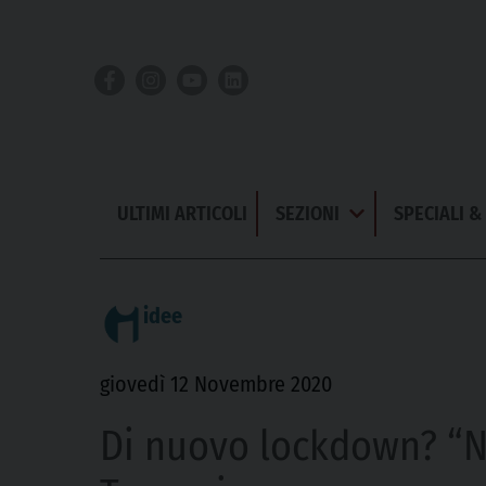
Skip
to
content
ULTIMI ARTICOLI
SEZIONI
SPECIALI 
Apri
Menu
idee
giovedì 12 Novembre 2020
Di nuovo lockdown? “No