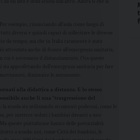
da un lato e della scuola dall’altro. Allora sì che la
Per esempio, rinunciando all’aula come luogo di
tutti diversi e quindi capaci di sollecitare le diverse
io da tempo, ma che in Italia raramente è stata
ù attrezzata anche di fronte all’emergenza sanitaria,
in cui è necessario il distanziamento. Ora queste
 sta approfittando dell’emergenza sanitaria per fare
 i movimenti, diminuire le autonomie.
ornati alla didattica a distanza. E lo stesso
possibile anche lì una “trasgressione del
a: la scuola sta utilizzando strumenti poderosi, come le
ma, per mettere seduti i bambini davanti a uno
i. Ma queste piattaforme hanno delle potenzialità
tutto a scuola: noi, come Città dei bambini, le