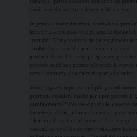
talento. E’ questo il compito educativo dei genitori 
scuola avrebbe un altro valore e un’altra presa.
In pratica, come dovrebbe realizzarsi questo?
lavoro e trasformando tutti gli spazi in laboratori, 
attitudini. E’ una proposta che personalmente facc
accolta. Questa sarebbe, per esempio, una scuola pi
perché utilizzerebbe molti più spazi, nel periodo 
proposte sembrano perfino più credibili, eppure si
tutto il contrario: diminuire gli spazi, diminuire
Tanti ragazzi, soprattutto i più grandi, sono t
potrebbe accadere anche per i più piccoli. E’ 
cambiamento”?
Non solo è possibile, è necessari
tecnologie e le piattaforme, in maniera poverissi
schermo, ad ascoltare la lezione e a fare i compit
enormi, che dovrebbero essere valorizzate innanzi