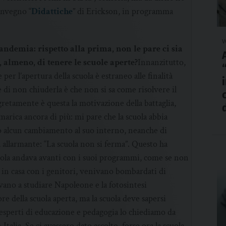
Convegno “
Didattiche
” di Erickson, in programma
v
ndemia: rispetto alla prima, non le pare ci sia
almeno, di tenere le scuole aperte?
Innanzitutto,
er l’apertura della scuola è estraneo alle finalità
e di non chiuderla è che non si sa come risolvere il
retamente è questa la motivazione della battaglia,
arica ancora di più: mi pare che la scuola abbia
o alcun cambiamento al suo interno, neanche di
, allarmante: “La scuola non si ferma”. Questo ha
scuola andava avanti con i suoi programmi, come se non
i in casa con i genitori, venivano bombardati di
vano a studiare Napoleone e la fotosintesi
ore della scuola aperta, ma la scuola deve sapersi
esperti di educazione e pedagogia lo chiediamo da
talia. Se ci avessero dato ascolto, forse ora la scuola