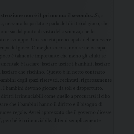
l’istruzione non è il primo ma il secondo…
Sì, a
la, nessuno ha parlato e parla del diritto al gioco, che
one sia dal punto di vista della scienza, che lo
 e sviluppo. Una società preoccupata del benessere
ccupa del gioco. O meglio ancora, non se ne occupa
 gioco è talmente importante che meno gli adulti se
mentale è lasciare: lasciare uscire i bambini, lasciare
, lasciare che rischino. Questo è in netto contrasto
ambini degli spazi riservati, recintati, rigorosamente
i. I bambini devono giocare da soli e dappertutto.
diritti irrinunciabili come quello a procurarsi il cibo
sare che i bambini hanno il diritto e il bisogno di
 nuove regole. Avrei apprezzato che il governo dicesse
e’, perché è irrinunciabile: ditemi semplicemente