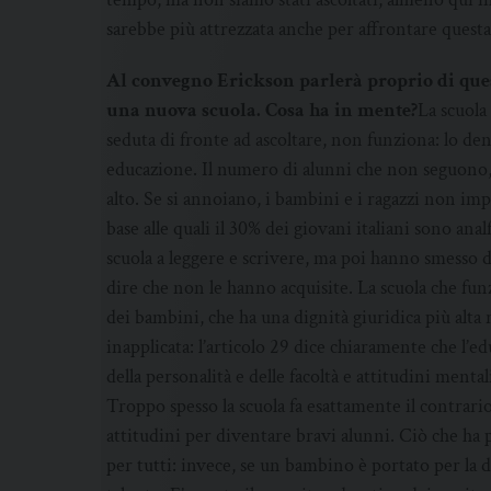
sarebbe più attrezzata anche per affrontare quest
Al convegno Erickson parlerà proprio di ques
una nuova scuola. Cosa ha in mente?
La scuola 
seduta di fronte ad ascoltare, non funziona: lo d
educazione. Il numero di alunni che non seguono,
alto. Se si annoiano, i bambini e i ragazzi non im
base alle quali il 30% dei giovani italiani sono an
scuola a leggere e scrivere, ma poi hanno smesso d
dire che non le hanno acquisite. La scuola che funz
dei bambini, che ha una dignità giuridica più alta 
inapplicata: l’articolo 29 dice chiaramente che l’ed
della personalità e delle facoltà e attitudini mentali
Troppo spesso la scuola fa esattamente il contrario:
attitudini per diventare bravi alunni. Ciò che ha p
per tutti: invece, se un bambino è portato per la 