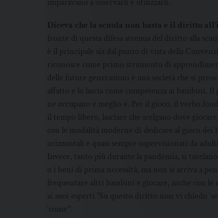
imparavano a osservarli e utilizzarli.
Diceva che la scuola non basta e il diritto al
fronte di questa difesa strenua del diritto alla scuo
è il principale sia dal punto di vista della Convenzi
riconosce come primo strumento di apprendimento
delle future generazioni è una società che si preo
affatto e lo lascia come competenza ai bambini. Il
ne occupano e meglio è. Per il gioco, il verbo fonda
il tempo libero, lasciare che scelgano dove giocare
con le modalità moderne di dedicare al gioco dei b
orizzontali e quasi sempre supervisionati da adult
Invece, tanto più durante la pandemia, si tutelano 
o i beni di prima necessità, ma non si arriva a pen
frequentare altri bambini e giocare, anche con le
ai suoi esperti “Su questo diritto non vi chiedo ‘s
‘come’”.