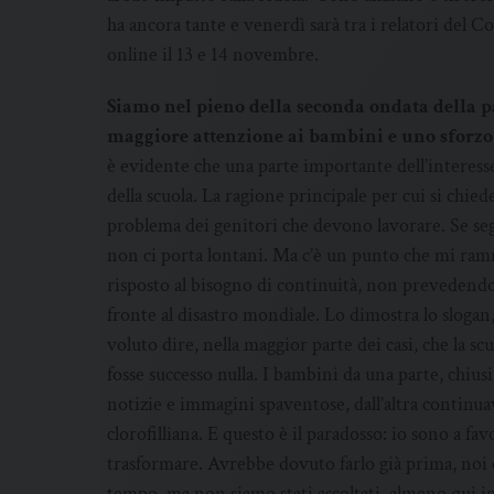
ha ancora tante e venerdì sarà tra i relatori del 
online il 13 e 14 novembre.
Siamo nel pieno della seconda ondata della pa
maggiore attenzione ai bambini e uno sforzo, 
è evidente che una parte importante dell’interesse p
della scuola. La ragione principale per cui si chied
problema dei genitori che devono lavorare. Se seg
non ci porta lontani. Ma c’è un punto che mi ramm
risposto al bisogno di continuità, non prevedend
fronte al disastro mondiale. Lo dimostra lo slogan
voluto dire, nella maggior parte dei casi, che la 
fosse successo nulla. I bambini da una parte, chius
notizie e immagini spaventose, dall’altra continua
clorofilliana. E questo è il paradosso: io sono a fav
trasformare. Avrebbe dovuto farlo già prima, noi 
tempo, ma non siamo stati ascoltati, almeno qui in I