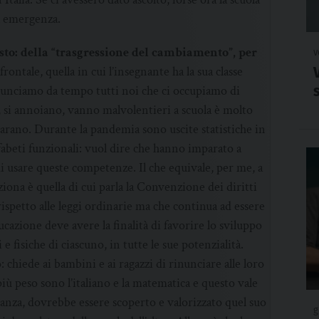
a emergenza.
to: della “trasgressione del cambiamento”, per
v
frontale, quella in cui l’insegnante ha la sua classe
enunciamo da tempo tutti noi che ci occupiamo di
 si annoiano, vanno malvolentieri a scuola è molto
parano. Durante la pandemia sono uscite statistiche in
alfabeti funzionali: vuol dire che hanno imparato a
i usare queste competenze. Il che equivale, per me, a
iona è quella di cui parla la Convenzione dei diritti
rispetto alle leggi ordinarie ma che continua ad essere
ucazione deve avere la finalità di favorire lo sviluppo
 e fisiche di ciascuno, in tutte le sue potenzialità.
 chiede ai bambini e ai ragazzi di rinunciare alle loro
iù peso sono l’italiano e la matematica e questo vale
danza, dovrebbe essere scoperto e valorizzato quel suo
g