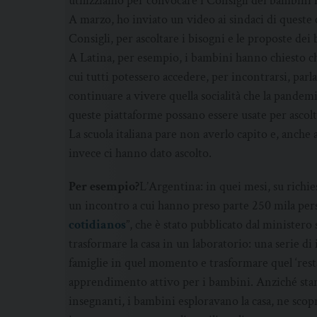
utilizziamo per convocare i Consigli dei bambini 
A marzo, ho inviato un video ai sindaci di queste
Consigli, per ascoltare i bisogni e le proposte de
A Latina, per esempio, i bambini hanno chiesto ch
cui tutti potessero accedere, per incontrarsi, parla
continuare a vivere quella socialità che la pandem
queste piattaforme possano essere usate per ascoltar
La scuola italiana pare non averlo capito e, anche a
invece ci hanno dato ascolto.
Per esempio?
L’Argentina: in quei mesi, su richi
un incontro a cui hanno preso parte 250 mila pers
cotidianos
”, che è stato pubblicato dal ministero 
trasformare la casa in un laboratorio: una serie di 
famiglie in quel momento e trasformare quel ‘resta
apprendimento attivo per i bambini. Anziché stare
insegnanti, i bambini esploravano la casa, ne scopr