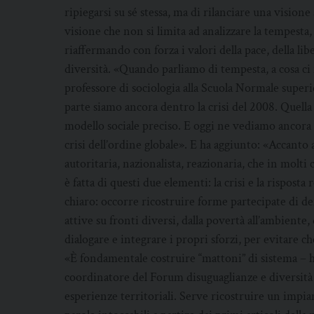
ripiegarsi su sé stessa, ma di rilanciare una visione
visione che non si limita ad analizzare la tempesta
riaffermando con forza i valori della pace, della lib
diversità. «Quando parliamo di tempesta, a cosa ci
professore di sociologia alla Scuola Normale superi
parte siamo ancora dentro la crisi del 2008. Quella
modello sociale preciso. E oggi ne vediamo ancora 
crisi dell’ordine globale». E ha aggiunto: «Accanto a
autoritaria, nazionalista, reazionaria, che in mol
è fatta di questi due elementi: la crisi e la rispost
chiaro: occorre ricostruire forme partecipate di de
attive su fronti diversi, dalla povertà all’ambiente, 
dialogare e integrare i propri sforzi, per evitare c
«È fondamentale costruire “mattoni” di sistema – 
coordinatore del Forum disuguaglianze e diversità
esperienze territoriali. Serve ricostruire un impi