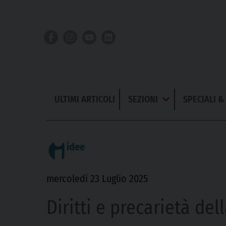
Skip
to
content
ULTIMI ARTICOLI
SEZIONI
SPECIALI 
Apri
Menu
idee
mercoledì 23 Luglio 2025
Diritti e precarietà d