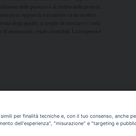
ndizione delle persone e al rischio della propria
lavoratrici eppure la narrazione va da un’altra
ma degli appalti, si sceglie di contrarre i costi.
 di denunciare, rende ricattabili. La tempesta è
SCRIVICI
imili per finalità tecniche e, con il tuo consenso, anche per 
amento dell'esperienza", "misurazione" e "targeting e pubbli