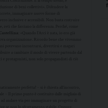
 nostra Costituzione. E al tempo stesso, è
duzione di beni collettivi». Difendere la
concrete, immaginare nuove forme di
ero inclusive e accessibili. Non basta costruire
e, reti che facciano la differenza. Perché, come
Castellina
: «Quando l’Arci è nata, io ero già
 nuova organizzazione. Ricordo bene che vivemmo
ani potevano incontrarsi, divertirsi e magari
ribuire a cambiare il modo di vivere partendo dal
i e protagonisti, non solo propagandisti di ciò
ticamente perfetta? – si è chiesta all’incontro,
le – Il primo punto è costituito dalle migliaia di
ti ad andare via per immaginare un progetto di
ive se non lo sfruttamento stabile. Oppure