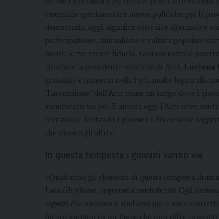
parole intoccabili a partire dai primi articoli della
essenziale sperimentare nuove politiche per la pro
democrazia, oggi, significa costruire alternative 
partecipazione, mutualismo e cultura popolare davv
ponti: serve creare fiducia, contaminazioni positiv
ribadisce la presidente onoraria di Arci,
Luciana 
grandina e immersa nella Fgci, molto legata alla
“l’invenzione” dell’Arci come un luogo dove i giov
acculturarsi un po’. E ancora oggi l’Arci deve cont
territorio. Aiutando i giovani a diventarne soggett
che dicono gli altri».
In questa tempesta i giovani vanno via
«Quali sono gli elementi di questa tempesta dramma
Lara Ghiglione, segretaria confederale Cgil naziona
ragazzi che nascono e studiano qui e sono costret
futuro lontano da un Paese che non offre prospett