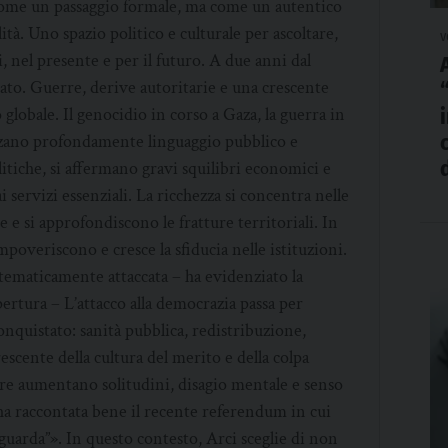
o come un passaggio formale, ma come un autentico
ità. Uno spazio politico e culturale per ascoltare,
v
i, nel presente e per il futuro. A due anni dal
ato. Guerre, derive autoritarie e una crescente
globale. Il genocidio in corso a Gaza, la guerra in
enzano profondamente linguaggio pubblico e
litiche, si affermano gravi squilibri economici e
ai servizi essenziali. La ricchezza si concentra nelle
e si approfondiscono le fratture territoriali. In
impoveriscono e cresce la sfiducia nelle istituzioni.
stematicamente attaccata – ha evidenziato la
ertura – L’attacco alla democrazia passa per
 conquistato: sanità pubblica, redistribuzione,
rescente della cultura del merito e della colpa
tre aumentano solitudini, disagio mentale e senso
’ha raccontata bene il recente referendum in cui
guarda”». In questo contesto, Arci sceglie di non