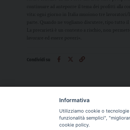
continuare ad anteporre il tema dei profitti alla co
vita: ogni giorno in Italia muoiono tre lavoratori/
parte. Quando ne vogliamo discutere, tipo tutto il te
La precarietà è un contesto a rischio, non permette
lavorare ed essere poveri».
Condividi su
Informativa
CHI SIAMO
PRIVACY
AMMINISTRAZIONE TRASPARENTE
Utilizziamo cookie o tecnologie s
funzionalità semplici", "miglior
cookie policy.