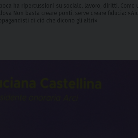
oca ha ripercussioni su sociale, lavoro, diritti. Come
adova Non basta creare ponti, serve creare fiducia: «Ai
opagandisti di ciò che dicono gli altri»