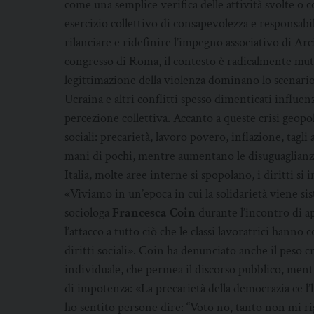
come una semplice verifica delle attività svolte 
esercizio collettivo di consapevolezza e responsabil
rilanciare e ridefinire l’impegno associativo di Arc
congresso di Roma, il contesto è radicalmente mut
legittimazione della violenza dominano lo scenario 
Ucraina e altri conflitti spesso dimenticati influ
percezione collettiva. Accanto a queste crisi geopo
sociali: precarietà, lavoro povero, inflazione, tagli 
mani di pochi, mentre aumentano le disuguaglianze 
Italia, molte aree interne si spopolano, i diritti si 
«Viviamo in un’epoca in cui la solidarietà viene si
sociologa
Francesca Coin
durante l’incontro di ap
l’attacco a tutto ciò che le classi lavoratrici hanno
diritti sociali». Coin ha denunciato anche il peso c
individuale, che permea il discorso pubblico, men
di impotenza: «La precarietà della democrazia ce l
ho sentito persone dire: “Voto no, tanto non mi ri