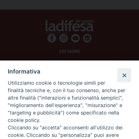
CHI SIAMO
PRIVACY
Informativa
AMMINISTRAZIONE TRASPARENTE
Utilizziamo cookie o tecnologie simili per
finalità tecniche e, con il tuo consenso, anche per
SCRIVICI
altre finalità ("interazioni e funzionalità semplici",
"miglioramento dell'esperienza", "misurazione" e
La Difesa srl - P.iva 05125420280
"targeting e pubblicità") come specificato nella
La Difesa del Popolo percepisce i contributi pubblici all'editoria.
cookie policy.
La Difesa del Popolo, tramite la Fisc (Federazione Italiana Settimanali Cattolici)
ha aderito allo IAP (Istituto dell'Autodisciplina Pubblicitaria) accettando il Codice
Cliccando su "accetta" acconsenti all'utilizzo dei
di Autodisciplina della Comunicazione Commerciale.
cookie. Cliccando su "personalizza" puoi avere