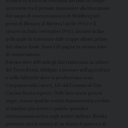
Il diario fu scritto da Giovanni nel lasso di tempo
intercorso tra il periodo imminente alla liberazione
dal campo di concentramento di Muhlberg nei
pressi di Monaco di Baviera (aprile 1945) e il
rientro in Italia (settembre 1945), durante la fase
nella quale fu trattenuto dalle truppe alleate, prima
del rilascio finale. Sono 120 pagine in ottimo stato
di conservazione.
Furono oltre 600 mila gli Imi trasformati in schiavi
del Terzo Reich, obbligati a lavorare nell’agricoltura
o nelle fabbriche dove si producevano armi.
Cinquanta mila i morti, 135 dal Comune di Due
Carrare finora reperiti. Delle loro storie poco si
seppe, tranne qualche notizia frammentaria rivelata
ai familiari più stretti e qualche sporadica
testimonianza scritta negli archivi militari. Risulta
piuttosto rara la stesura di un diario di guerra o di