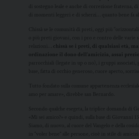
di sostegno leale e anche di correzione fraterna, d
di momenti leggeri e di scherzi… quanto bene fa al
Chissà se le comunità di preti, oggi più “orizzont
o più preti giovani, con i pro e contro delle varie
relazioni…
chissà se i preti, di qualsiasi età
ordinazione il dono dell’amicizia, assai prezi
parrocchiali (legate in up o no), i gruppi associati,
base, fatta di occhio generoso, cuore aperto, sorriso,
Tutto fondato sulla comune appartenenza ecclesiale
amo per amare», direbbe san Bernardo.
Secondo qualche esegeta, la triplice domanda di G
«Mi sei amico?» e quindi, sulla base di Giovanni 15,
Siamo, di nuovo, al cuore del Vangelo e della cosidd
in “voler bene” alle persone, cioè in stile di amicizi