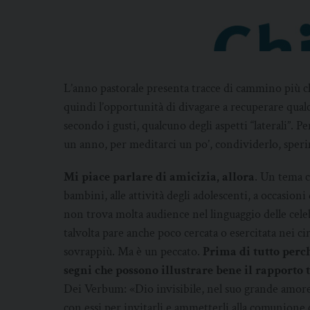
L’anno pastorale presenta tracce di cammino più c
quindi l’opportunità di divagare a recuperare qualc
secondo i gusti, qualcuno degli aspetti “laterali”. 
un anno, per meditarci un po’, condividerlo, speri
Mi piace parlare di amicizia, allora
. Un tema ch
bambini, alle attività degli adolescenti, a occasioni
non trova molta audience nel linguaggio delle cel
talvolta pare anche poco cercata o esercitata nei cir
sovrappiù. Ma è un peccato.
Prima di tutto perc
segni che possono illustrare bene il rapporto 
Dei Verbum: «Dio invisibile, nel suo grande amore,
con essi per invitarli e ammetterli alla comunione 