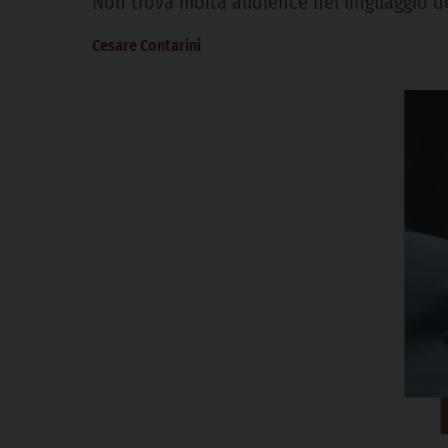
Non trova molta audience nel linguaggio del
Cesare Contarini