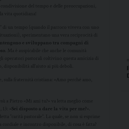
i condivisione del tempo e delle preoccupazioni,
la vita quotidiana!
ali” di un tempo (quando il parroco viveva con uno
 situazioni), sperimentano una vera reciprocità di
, mantengono e sviluppano tra compagni di
oso
. Ma è auspicabile che anche le comunità
 gli operatori pastorali coltivino questa amicizia di
m
 disponibilità all’aiuto ai più deboli.
, sulla fraternità cristiana: «Amo perché amo,
esù a Pietro «Mi ami tu?» va letta meglio come
 13: «
Sei disposto a dare la vita per me?
».
etta “carità pastorale”. La quale, se non si esprime
a cordiale e incontro disponibile, di cosa è fatta?