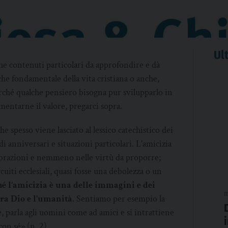
Ult
he contenuti particolari da approfondire e dà
he fondamentale della vita cristiana o anche,
Perché qualche pensiero bisogna pur svilupparlo in
mentarne il valore, pregarci sopra.
e spesso viene lasciato al lessico catechistico dei
 di anniversari e situazioni particolari. L’amicizia
ebrazioni e nemmeno nelle virtù da proporre;
cuiti ecclesiali, quasi fosse una debolezza o un
hé l’amicizia è una delle immagini e dei
m
tra Dio e l’umanità
. Sentiamo per esempio la
 parla agli uomini come ad amici e si intrattiene
con sé» (n. 2).