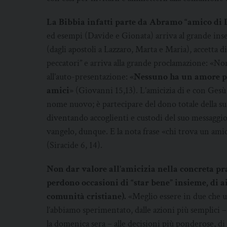
La Bibbia infatti parte da Abramo “amico di 
ed esempi (Davide e Gionata) arriva al grande in
(dagli apostoli a Lazzaro, Marta e Maria), accetta 
peccatori” e arriva alla grande proclamazione: «No
all’auto-presentazione: «
Nessuno ha un amore più
amici
» (Giovanni 15,13). L’amicizia di e con Gesù
nome nuovo; è partecipare del dono totale della sua 
diventando accoglienti e custodi del suo messaggio
vangelo, dunque. E la nota frase «chi trova un ami
(Siracide 6, 14).
Non dar valore all’amicizia nella concreta pra
perdono occasioni di “star bene” insieme, di ai
comunità cristiane).
«Meglio essere in due che un
l’abbiamo sperimentato, dalle azioni più semplici –
la domenica sera – alle decisioni più ponderose, di