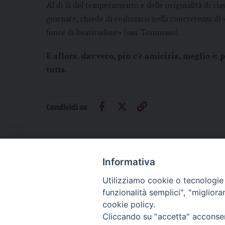
Al di là del temperamento e delle originalità di cia
giornate, chiede di realizzarsi nella concretezza 
fonte di beatitudine» (san Tommaso).
E allora, davvero, più c’è amicizia, meglio è: 
tutta.
Condividi su
Informativa
Utilizziamo cookie o tecnologie s
CHI SIAMO
PRIVACY
AMMINISTRAZIONE TRASPARENTE
funzionalità semplici", "miglior
cookie policy.
Cliccando su "accetta" acconsent