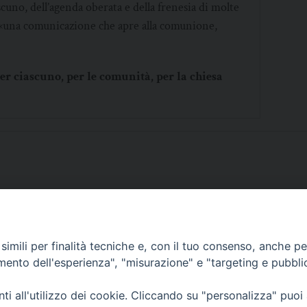
scuno, dell’agenda oberata e della frenesia di molte
di «una comunicazione che apre alla comunione,
per ciascuno, per le comunità, per la chiesa
imili per finalità tecniche e, con il tuo consenso, anche per 
SCRIVICI
amento dell'esperienza", "misurazione" e "targeting e pubbli
i all'utilizzo dei cookie. Cliccando su "personalizza" puoi