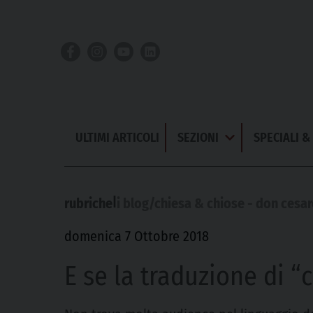
Skip
to
content
ULTIMI ARTICOLI
SEZIONI
SPECIALI 
Apri
Menu
|
rubriche
i blog/chiesa & chiose - don cesar
domenica 7 Ottobre 2018
E se la traduzione di “