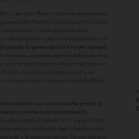
Dio”
, come pure Mosè, e attraverso insegnamenti
segnamento del Vangelo. Gesù ha amici ed è amico
di essere chiamato “amico dei pubblicani e
n vi chiamo più servi, ma vi ho chiamato amici» e
 grande di questo: dare la vita per i propri
 è vita nuova, significata appunto dall’assumere un
vita; è scoprire il segreto del cuore del Signore,
 d’amore. Con l’amicizia siamo al centro del
co, trova un tesoro» è pure un dono della Bibbia
m
ssi ecclesiale è un peccato anche perché si
utarsi e confrontarsi tra cristiani (e
o solo» insegna il Qohelet (4, 9) e quante volte
 come piegare centinaia di fogli o impilare sedie
 pastorale o di amministrazione. Un’amicizia fatta