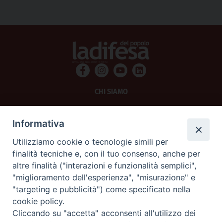
CHI SIAMO
PRIVACY
Informativa
AMMINISTRAZIONE TRASPARENTE
Utilizziamo cookie o tecnologie simili per
finalità tecniche e, con il tuo consenso, anche per
SCRIVICI
altre finalità ("interazioni e funzionalità semplici",
"miglioramento dell'esperienza", "misurazione" e
La Difesa srl - P.iva 05125420280
"targeting e pubblicità") come specificato nella
La Difesa del Popolo percepisce i contributi pubblici all'editoria.
cookie policy.
La Difesa del Popolo, tramite la Fisc (Federazione Italiana Settimanali Cattolici)
ha aderito allo IAP (Istituto dell'Autodisciplina Pubblicitaria) accettando il Codice
Cliccando su "accetta" acconsenti all'utilizzo dei