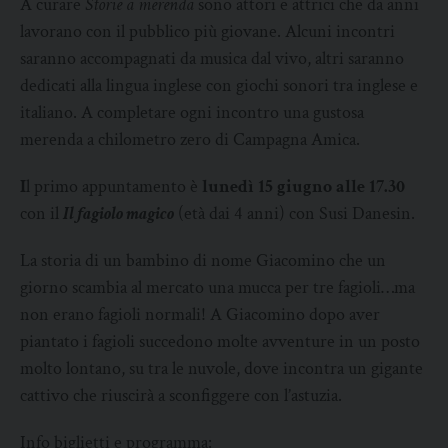
A curare
Storie a merenda
sono attori e attrici che da anni
lavorano con il pubblico più giovane. Alcuni incontri
saranno accompagnati da musica dal vivo, altri saranno
dedicati alla lingua inglese con giochi sonori tra inglese e
italiano. A completare ogni incontro una gustosa
merenda a chilometro zero di Campagna Amica.
I
l primo appuntamento è
lunedì 15 giugno alle 17.30
con il
Il fagiolo magico
(età dai 4 anni) con Susi Danesin.
La storia di un bambino di nome Giacomino che un
giorno scambia al mercato una mucca per tre fagioli…ma
non erano fagioli normali! A Giacomino dopo aver
piantato i fagioli succedono molte avventure in un posto
molto lontano, su tra le nuvole, dove incontra un gigante
cattivo che riuscirà a sconfiggere con l’astuzia.
Info biglietti e programma: