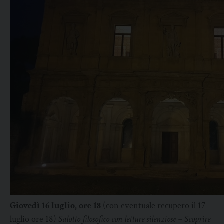
Giovedì 16 luglio, ore 18
(con eventuale recupero il 17
luglio ore 18)
Salotto filosofico con letture silenziose – Scoprire