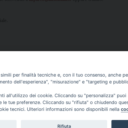
iale.
imili per finalità tecniche e, con il tuo consenso, anche per 
SCRIVICI
amento dell'esperienza", "misurazione" e "targeting e pubbli
i all'utilizzo dei cookie. Cliccando su "personalizza" puoi
re le tue preferenze. Cliccando su "rifiuta" o chiudendo que
okie tecnici. Ulteriori informazioni sono disponibili nella
coo
lici) ha aderito allo IAP (Istituto dell'Autodisciplina Pubblicitaria) accettando i
creto del 15 giugno 1950 al n. 37 del registro periodici.
Rifiuta