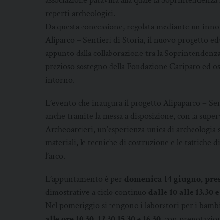
associazione patavina alla quale la Soprintendenza 
reperti archeologici.
Da questa concessione, regolata mediante un innov
Aliparco – Sentieri di Storia, il nuovo progetto ed
appunto dalla collaborazione tra la Soprintendenza 
prezioso sostegno della Fondazione Cariparo ed osp
intorno.
L’evento che inaugura il progetto Alipaparco – Sent
anche tramite la messa a disposizione, con la super
Archeoarcieri, un’esperienza unica di archeologia
materiali, le tecniche di costruzione e le tattiche 
l’arco.
L’appuntamento è per
domenica 14 giugno, press
dimostrative a ciclo continuo
dalle 10 alle 13.30 
Nel pomeriggio si tengono i laboratori per i bamb
alle ore 10.30, 12.30 15.30 e 16.30
, con prenotazio