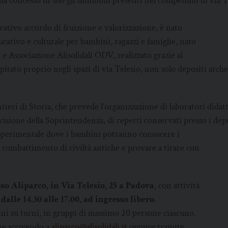
ha concesso in uso gli immobili presenti nel compendio di via Te
ativo accordo di fruizione e valorizzazione, è nato
ucativo e culturale per bambini, ragazzi e famiglie, nato
e Associazione Alisolidali ODV, realizzato grazie al
itato proprio negli spazi di via Telesio, non solo depositi arch
ieri di Storia, che prevede l’organizzazione di laboratori didatt
visione della Soprintendenza, di reperti conservati presso i depo
 sperimentale dove i bambini potranno conoscere i
di combattimento di civiltà antiche e provare a tirare con
o Aliparco, in Via Telesio, 25 a Padova
, con attività
e dalle 14.30 alle 17.00, ad ingresso libero
.
ini su turni, in gruppi di massimo 20 persone ciascuno,
ne scrivendo a
aliparco@alisolidali.it
oppure tramite