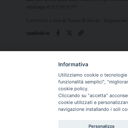
whatsapp al 352 0959597.
L’attività è a cura di Trame di Storia – Impresa soc
Condividi su
Informativa
Utilizziamo cookie o tecnologie s
CHI SIAMO
PRIVACY
AMMINISTRAZIONE TRASPARENTE
funzionalità semplici", "miglior
cookie policy.
Cliccando su "accetta" acconsent
cookie utilizzati e personalizza
La Difesa srl - P.iva 05125420280
navigazione installando i soli co
La Difesa del Popolo percepisce i contributi pubblici all'editoria.
La Difesa del Popolo, tramite la Fisc (Federazione Italiana Settimanali Catto
La Difesa del Popolo è una testata registrata presso il Tribunale di Padova de
Personalizza