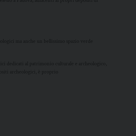
lesio a Padova, adiacenti ai propri depositi di
eologici ma anche un bellissimo spazio verde
ici dedicati al patrimonio culturale e archeologico,
siti archeologici, è proprio