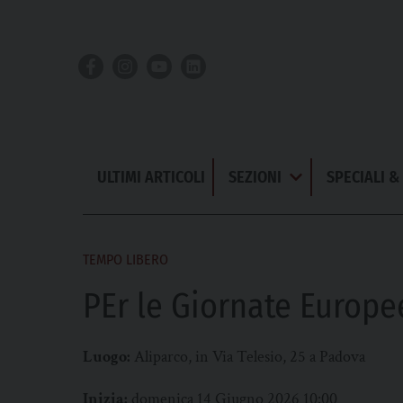
Skip
to
content
ULTIMI ARTICOLI
SEZIONI
SPECIALI 
Apri
Menu
TEMPO LIBERO
PEr le Giornate Europe
Luogo:
Aliparco, in Via Telesio, 25 a Padova
Inizia:
domenica 14 Giugno 2026 10:00