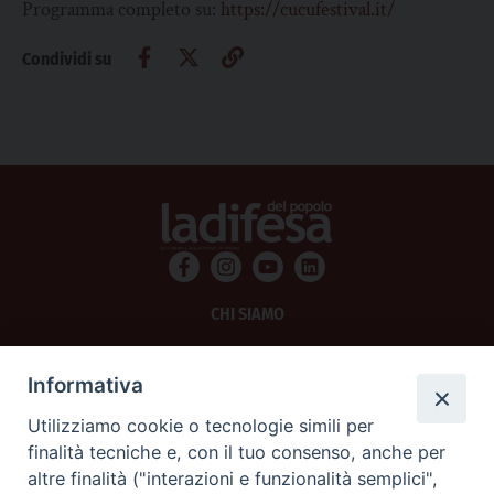
Programma completo su:
https://cucufestival.it/
Condividi su
CHI SIAMO
PRIVACY
Informativa
AMMINISTRAZIONE TRASPARENTE
Utilizziamo cookie o tecnologie simili per
finalità tecniche e, con il tuo consenso, anche per
SCRIVICI
altre finalità ("interazioni e funzionalità semplici",