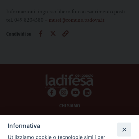
Informazioni: ingresso libero fino a esaurimento posti –
tel. 049 8204580 –
musei@comune.padova.it
Condividi su
CHI SIAMO
PRIVACY
Informativa
AMMINISTRAZIONE TRASPARENTE
Utilizziamo cookie o tecnologie simili per