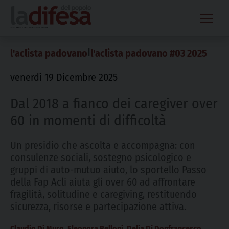
Skip
to
content
|
l'aclista padovano
l'aclista padovano #03 2025
venerdì 19 Dicembre 2025
Dal 2018 a fianco dei caregiver over
60 in momenti di difficoltà
Un presidio che ascolta e accompagna: con
consulenze sociali, sostegno psicologico e
gruppi di auto-mutuo aiuto, lo sportello Passo
della Fap Acli aiuta gli over 60 ad affrontare
fragilità, solitudine e caregiving, restituendo
sicurezza, risorse e partecipazione attiva.
Claudio Di Muro, Eleonora Belloni, Delia Di Donfrancesco