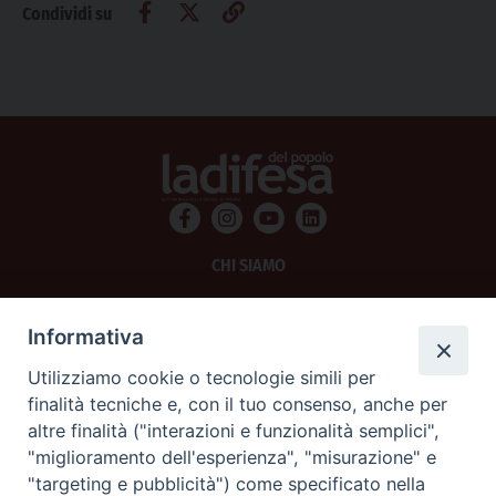
Condividi su
CHI SIAMO
PRIVACY
Informativa
AMMINISTRAZIONE TRASPARENTE
Utilizziamo cookie o tecnologie simili per
finalità tecniche e, con il tuo consenso, anche per
SCRIVICI
altre finalità ("interazioni e funzionalità semplici",
"miglioramento dell'esperienza", "misurazione" e
La Difesa srl - P.iva 05125420280
"targeting e pubblicità") come specificato nella
La Difesa del Popolo percepisce i contributi pubblici all'editoria.