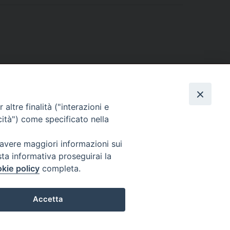
altre finalità ("interazioni e
cità") come specificato nella
 avere maggiori informazioni sui
sta informativa proseguirai la
kie policy
completa.
l Codice di Autodisciplina della Comunicazione Commerciale.
Accetta
Preferenze Cookie