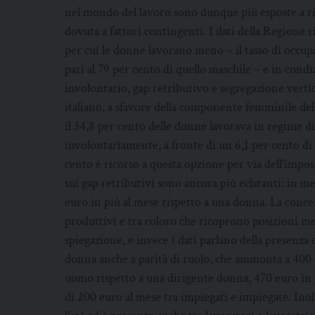
nel mondo del lavoro sono dunque più esposte a ris
dovuta a fattori contingenti. I dati della Regione r
per cui le donne lavorano meno – il tasso di occup
pari al 79 per cento di quello maschile – e in cond
involontario, gap retributivo e segregazione vertica
italiano, a sfavore della componente femminile del
il 34,8 per cento delle donne lavorava in regime di 
involontariamente, a fronte di un 6,1 per cento di 
cento è ricorso a questa opzione per via dell’impos
sui gap retributivi sono ancora più eclatanti: in
euro in più al mese rispetto a una donna. La conce
produttivi e tra coloro che ricoprono posizioni m
spiegazione, e invece i dati parlano della presenza 
donna anche a parità di ruolo, che ammonta a 400 
uomo rispetto a una dirigente donna, 470 euro in 
di 200 euro al mese tra impiegati e impiegate. Inol