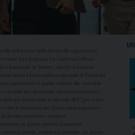
Ult
rale nell’accesso delle donne alle opportunità
 che viene loro proposta. Lo conferma l’ultimo
e e femminile in Veneto, riferito al biennio
esto senso è la consigliera regionale di Parità del
nte significativo è quello relativo alle convalide
le convalide per dimissioni riguarda lavoratrici e
valide per giusta causa il dato sale all’87 per cento.
ri che le dimissioni per giusta causa si possono
tali da non consentire, neppure
entrano in questa casistica il mancato
l
e molestia morale, o molestia sessuale». Le donne