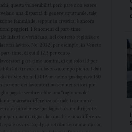
chi, questa vulnerabilità però pare non essere
ivelano una disparità di genere strutturale, tale
azione femminile, seppur in crescita, è ancora
izioni peggiori. I fenomeni di part-time
le infatti si verificano, nel contesto regionale e
la forza lavoro. Nel 2022, per esempio, in Veneto
part-time, di cui il 12,3 per cento
lavoratori part-time uomini, di cui solo il 3 per
sibilità di trovare un lavoro a tempo pieno. I dati
 media in Veneto nel 2019 un uomo guadagnava 150
ntrazione dei lavoratori maschi nei settori più
eglio pagate sembrerebbe una “ragionevole”
di una marcata differenza salariale tra uomo e
l
euro in più al mese guadagnati da un dirigente
più per quanto riguarda i quadri e una differenza
tre, si è osservato, il gap retributivo aumenta con