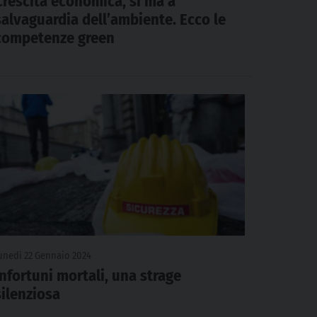
Crescita economica, sì ma a
salvaguardia dell’ambiente. Ecco le
competenze green
unedì 22 Gennaio 2024
Infortuni mortali, una strage
silenziosa