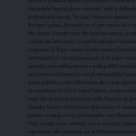
l’età ed è presente anche tra lavoratori e lavoratri
riguarda la “segregazione verticale”, cioè la diffico
professionali apicali, Verona è ultima in classifica
Rovigo è prima, forte del suo 45 per cento. Se è v
che donne, è anche vero che esistono settori in cui
a quella dei lavoratori, tra questi spiccano l’istruzio
ricoprono il 78 per cento a livello veneto, la pubb
ristorazione in cui rappresentano il 65,6 per cen
marcata, cioè nell’istruzione e nella pubblica amm
del mercato del lavoro in cui gli enti pubblici sono 
scuola pubblica, cioè dall’infanzia alla scuola supe
di consulenza di Cisl Scuola a Padova, ci aiuta ad
tema che domina la questione della disparità di gen
famiglia-lavoro: «Nel settore della scuola c’è una m
passato secondo cui era più semplice conciliare lav
Oggi i tempi sono cambiati, ora ci sono più uomini
soprattutto alle superiori, ma la differenza percen