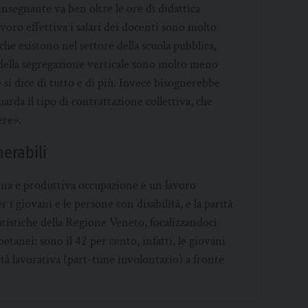
’insegnante va ben oltre le ore di didattica
avoro effettiva i salari dei docenti sono molto
à che esistono nel settore della scuola pubblica,
della segregazione verticale sono molto meno
e si dice di tutto e di più. Invece bisognerebbe
da il tipo di contrattazione collettiva, che
ere».
nerabili
iena e produttiva occupazione e un lavoro
 i giovani e le persone con disabilità, e la parità
tatistiche della Regione Veneto, focalizzandoci
etanei: sono il 42 per cento, infatti, le giovani
ità lavorativa (part-time involontario) a fronte