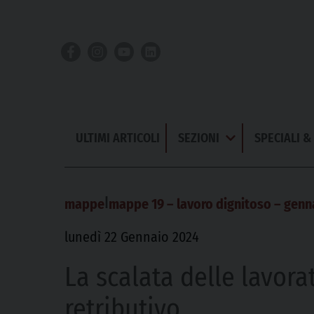
Skip
to
content
ULTIMI ARTICOLI
SEZIONI
SPECIALI 
Apri
Menu
|
mappe
mappe 19 – lavoro dignitoso – genn
lunedì 22 Gennaio 2024
La scalata delle lavorat
retributivo