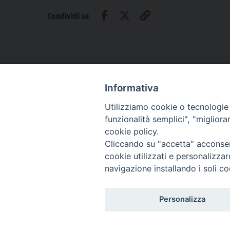
Condividi su
Informativa
CHI SIAMO
PRIVACY
AMMINISTRAZIONE TRASPARENTE
Utilizziamo cookie o tecnologie s
funzionalità semplici", "miglior
cookie policy.
Cliccando su "accetta" acconsent
La Difesa srl - P.iva 05125420280
cookie utilizzati e personalizza
La Difesa del Popolo percepisce i contributi pubblici all'editoria.
navigazione installando i soli co
La Difesa del Popolo, tramite la Fisc (Federazione Italiana Settimanali Catto
La Difesa del Popolo è una testata registrata presso il Tribunale di Padova de
Personalizza