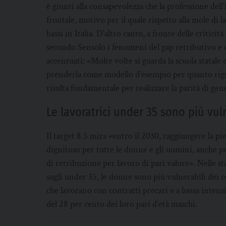
è giunti alla consapevolezza che la professione dell
frontale, motivo per il quale rispetto alla mole di l
bassi in Italia. D’altro canto, a fronte delle criticit
secondo Sensolo i fenomeni del gap retributivo e 
accentuati: «Molte volte si guarda la scuola statale 
prenderla come modello d’esempio per quanto riguar
risulta fondamentale per realizzare la parità di gen
Le lavoratrici under 35 sono più vul
Il target 8.5 mira «entro il 2030, raggiungere la p
dignitoso per tutte le donne e gli uomini, anche per
di retribuzione per lavoro di pari valore». Nelle s
sugli under 35, le donne sono più vulnerabili dei co
che lavorano con contratti precari e a bassa intens
del 28 per cento dei loro pari d’età maschi.