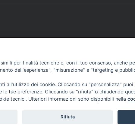
SCRIVICI
imili per finalità tecniche e, con il tuo consenso, anche per 
amento dell'esperienza", "misurazione" e "targeting e pubbli
i all'utilizzo dei cookie. Cliccando su "personalizza" puoi
re le tue preferenze. Cliccando su "rifiuta" o chiudendo que
okie tecnici. Ulteriori informazioni sono disponibili nella
coo
lici) ha aderito allo IAP (Istituto dell'Autodisciplina Pubblicitaria) accettando i
creto del 15 giugno 1950 al n. 37 del registro periodici.
Rifiuta