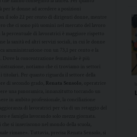
ci che hanno conseguito la laurea. Per quanto
ltà per le donne ad accedere a posizioni
 con il solo 22 per cento di dirigenti donne, mentre
ero che ci sono più uomini nel mercato del lavoro
 la percentuale di lavoratrici è maggiore rispetto
ne la sanità ed altri servizi sociali, in cui le donne
lica amministrazione con un 73,1 per cento e la
to. Dove la concentrazione femminile è più
inistrazione, notiamo che ci troviamo in settori
i titolari. Per quanto riguarda il settore della
riore di secondo grado,
Renata Sensolo
, operatrice
l
 avere una panoramica, innanzitutto toccando un
ere in ambito professionale, la conciliazione
aggioranza di lavoratrici per via di un retaggio del
oro e famiglia lavorando solo mezza giornata.
 che si inseriscono nel mondo della scuola,
tuale rimane». Tuttavia, precisa Renata Sensolo, si