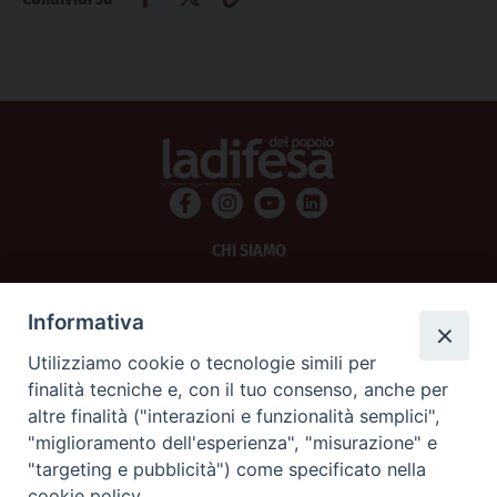
CHI SIAMO
PRIVACY
Informativa
AMMINISTRAZIONE TRASPARENTE
Utilizziamo cookie o tecnologie simili per
finalità tecniche e, con il tuo consenso, anche per
SCRIVICI
altre finalità ("interazioni e funzionalità semplici",
"miglioramento dell'esperienza", "misurazione" e
La Difesa srl - P.iva 05125420280
"targeting e pubblicità") come specificato nella
La Difesa del Popolo percepisce i contributi pubblici all'editoria.
cookie policy.