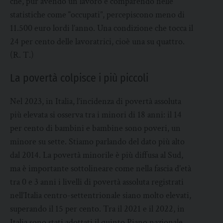
che, pur avendo un lavoro e comparendo nelle
statistiche come “occupati”, percepiscono meno di
11.500 euro lordi l’anno. Una condizione che tocca il
24 per cento delle lavoratrici, cioè una su quattro.
(R. T.)
La povertà colpisce i più piccoli
Nel 2023, in Italia, l’incidenza di povertà assoluta
più elevata si osserva tra i minori di 18 anni: il 14
per cento di bambini e bambine sono poveri, un
minore su sette. Stiamo parlando del dato più alto
dal 2014. La povertà minorile è più diffusa al Sud,
ma è importante sottolineare come nella fascia d’età
tra 0 e 3 anni i livelli di povertà assoluta registrati
nell’Italia centro-settentrionale siano molto elevati,
superando il 15 per cento. Tra il 2021 e il 2022, in
Italia sono stati adottati il quinto Piano nazionale