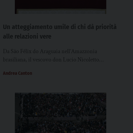
Un atteggiamento umile di chi dà priorità
alle relazioni vere
Da São Félix do Araguaia nell’Amazzonia
brasiliana, il vescovo don Lucio Nicoletto
accoglie con commozione e speranza la nomina di
Andrea Canton
Robert Francis Prevost, papa Leone XIV