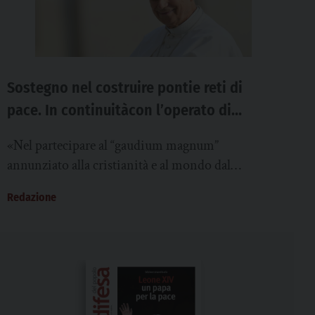
Sostegno nel costruire pontie reti di
pace. In continuitàcon l’operato di
Francesco
«Nel partecipare al “gaudium magnum”
annunziato alla cristianità e al mondo dal
cardinale protodiacono, desidero far giungere,
Redazione
anche a nome del popolo...