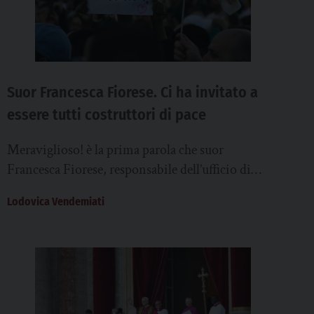
Suor Francesca Fiorese. Ci ha invitato a
essere tutti costruttori di pace
Meraviglioso! è la prima parola che suor
Francesca Fiorese, responsabile dell’ufficio di
Pastorale sociale e del lavoro della Diocesi di
Lodovica Vendemiati
Padova esprime...