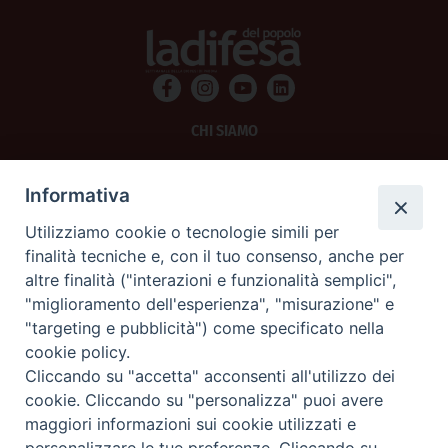
CHI SIAMO
PRIVACY
Informativa
AMMINISTRAZIONE TRASPARENTE
Utilizziamo cookie o tecnologie simili per
finalità tecniche e, con il tuo consenso, anche per
SCRIVICI
altre finalità ("interazioni e funzionalità semplici",
"miglioramento dell'esperienza", "misurazione" e
La Difesa srl - P.iva 05125420280
"targeting e pubblicità") come specificato nella
La Difesa del Popolo percepisce i contributi pubblici all'editoria.
cookie policy.
La Difesa del Popolo, tramite la Fisc (Federazione Italiana Settimanali Cattolici)
ha aderito allo IAP (Istituto dell'Autodisciplina Pubblicitaria) accettando il Codice
Cliccando su "accetta" acconsenti all'utilizzo dei
di Autodisciplina della Comunicazione Commerciale.
cookie. Cliccando su "personalizza" puoi avere
La Difesa del Popolo è una testata registrata presso il Tribunale di Padova
maggiori informazioni sui cookie utilizzati e
decreto del 15 giugno 1950 al n. 37 del registro periodici.