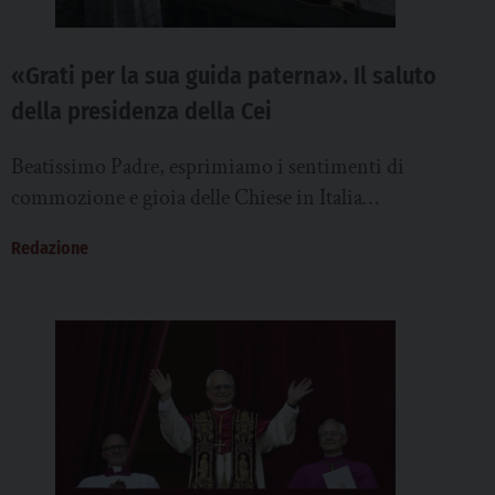
«Grati per la sua guida paterna». Il saluto
della presidenza della Cei
Beatissimo Padre, esprimiamo i sentimenti di
commozione e gioia delle Chiese in Italia
nell’accogliere la notizia della Sua elezione al
Redazione
Soglio Pontificio....