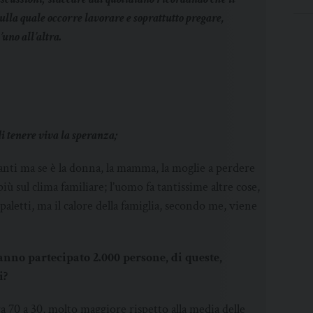
lla quale occorre lavorare e soprattutto pregare,
’uno all’altra.
di tenere viva la speranza;
anti ma se è la donna, la mamma, la moglie a perdere
 più sul clima familiare; l’uomo fa tantissime altre cose,
i paletti, ma il calore della famiglia, secondo me, viene
no partecipato 2.000 persone, di queste,
i?
a 70 a 30, molto maggiore rispetto alla media delle