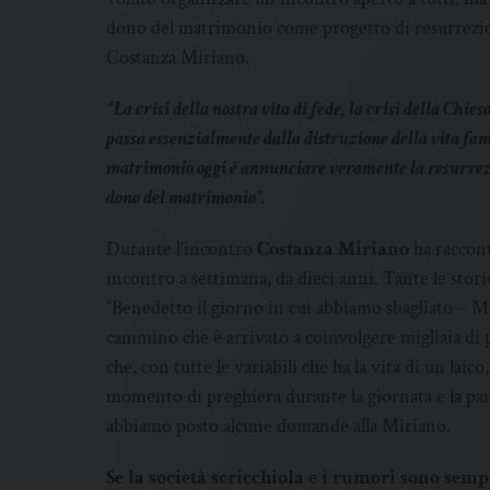
dono del matrimonio come progetto di resurrezione,
Costanza Miriano.
“La crisi della nostra vita di fede, la crisi della Chie
passa essenzialmente dalla distruzione della vita fa
matrimonio oggi è annunciare veramente la resurrezio
dono del matrimonio”.
Durante l’incontro
Costanza Miriano
ha racconta
incontro a settimana, da dieci anni. Tante le stori
“Benedetto il giorno in cui abbiamo sbagliato –
cammino che è arrivato a coinvolgere migliaia di
che, con tutte le variabili che ha la vita di un laic
momento di preghiera durante la giornata e la par
abbiamo posto alcune domande alla Miriano.
Se la società scricchiola e i rumori sono semp