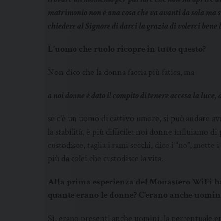
matrimonio non è una cosa che va avanti da sola ma su
chiedere al Signore di darci la grazia di volerci bene l
L’uomo che ruolo ricopre in tutto questo?
Non dico che la donna faccia più fatica, ma
a noi donne è dato il compito di tenere accesa la luce, 
se c’è un uomo di cattivo umore, si può andare av
la stabilità, è più difficile: noi donne influiamo di
custodisce, taglia i rami secchi, dice i “no”, mette 
più da colei che custodisce la vita.
Alla prima esperienza del Monastero WiFi han
quante erano le donne? C’erano anche uomin
Sì, erano presenti anche uomini, la percentuale er