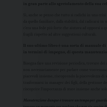
in gran parte allo sgretolamento della sua ce
Sì, anche se penso che tutto si radichi in una cris
da quello familiare, dalla stabilità, dal radicarsi in
c’era una fede più forte che aiutava ad opporsi a q
fragili rispetto ad altre suggestioni culturali.
Il suo ultimo libro è una sorta di manuale d
in termini di impegno, di questa manutenzio
Bisogna fare una revisione periodica, trovare dei
non necessariamente per parlare come vorremmo f
piacevoli insieme, riscoprendo la piacevolezza di s
trasformarsi in manager dei figli, della gestione d
riscoprire l’importanza di stare insieme anche so
Manutenzione dunque è trovare un tempo per guardarsi
trovare un momento per parlare che non sia aprire dis