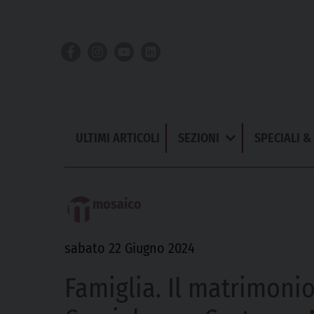
Skip
to
content
ULTIMI ARTICOLI
SEZIONI
SPECIALI 
Apri
Menu
mosaico
sabato 22 Giugno 2024
Famiglia. Il matrimoni