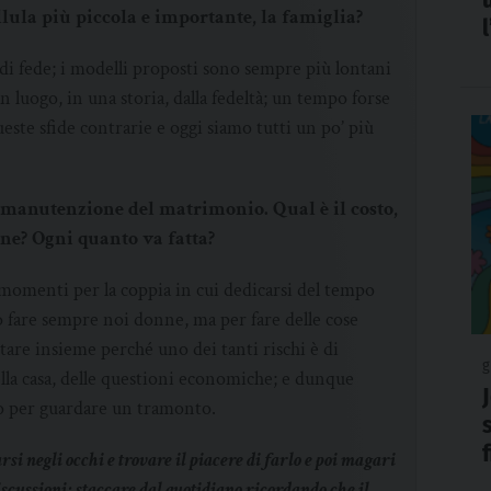
llula più piccola e importante, la famiglia?
i di fede; i modelli proposti sono sempre più lontani
 un luogo, in una storia, dalla fedeltà; un tempo forse
ueste sfide contrarie e oggi siamo tutti un po’ più
i manutenzione del matrimonio. Qual è il costo,
ne? Ogni quanto va fatta?
 momenti per la coppia in cui dedicarsi del tempo
are sempre noi donne, ma per fare delle cose
tare insieme perché uno dei tanti rischi è di
g
ella casa, delle questioni economiche; e dunque
lo per guardare un tramonto.
 negli occhi e trovare il piacere di farlo e poi magari
cussioni; staccare dal quotidiano ricordando che il