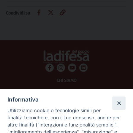
Condividi su
CHI SIAMO
PRIVACY
Informativa
AMMINISTRAZIONE TRASPARENTE
Utilizziamo cookie o tecnologie simili per
finalità tecniche e, con il tuo consenso, anche per
SCRIVICI
altre finalità ("interazioni e funzionalità semplici",
"miglioramento dell'esperienza", "misurazione" e