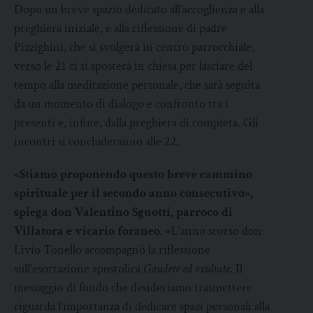
Dopo un breve spazio dedicato all’accoglienza e alla
preghiera iniziale, e alla riflessione di padre
Pizzighini, che si svolgerà in centro parrocchiale,
verso le 21 ci si sposterà in chiesa per lasciare del
tempo alla meditazione personale, che sarà seguita
da un momento di dialogo e confronto tra i
presenti e, infine, dalla preghiera di compieta. Gli
incontri si concluderanno alle 22.
«
Stiamo proponendo questo breve cammino
spirituale per il secondo anno consecutivo»,
spiega don Valentino Sguotti, parroco di
Villatora e vicario foraneo
. «L’anno scorso don
Livio Tonello accompagnò la riflessione
sull’esortazione apostolica
Gaudete ed exultate
. Il
messaggio di fondo che desideriamo trasmettere
riguarda l’importanza di dedicare spazi personali alla