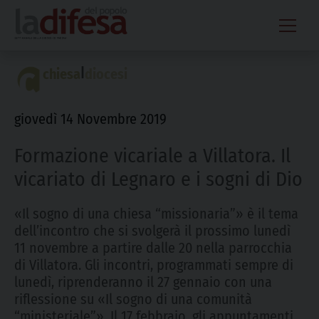
Skip
to
content
|
chiesa
diocesi
giovedì 14 Novembre 2019
Formazione vicariale a Villatora. Il
vicariato di Legnaro e i sogni di Dio
«Il sogno di una chiesa “missionaria”» è il tema
dell’incontro che si svolgerà il prossimo lunedì
11 novembre a partire dalle 20 nella parrocchia
di Villatora. Gli incontri, programmati sempre di
lunedì, riprenderanno il 27 gennaio con una
riflessione su «Il sogno di una comunità
“ministeriale”». Il 17 febbraio, gli appuntamenti