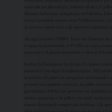
medicinali, dispositivi medicali, kit igienici e per
materiali per laboratorio. Insieme ad altri 37 palle
Miriam Ambrosini, delegata per la Palestina, Lib
carico è possibile aiutare circa 70.000 persone. 
di ricevere questi aiuti e gli operatori umanitari
Ad oggi insieme a PMRS, Terre des Hommes ha ra
e supporto psicosociale, e 49.500 con cure primari
sostenute è di genere femminile e oltre il 45% so
Inoltre, la Fondazione ha inviato 11 camion conten
bambini/e con segni di malnutrizione, 405 pacchi a
in polvere,10 pallets di integratori nutrizionali e 
persone con malattie croniche, 66 pallet contenen
gravidanza e 800 kit per persone con disabilità, 65
medico monouso e 36 pallets con ausili medici per 
stanno diventando sempre più rischiose. Gli ope
sfide logistiche mentre lo spazio umanitario a Gaza