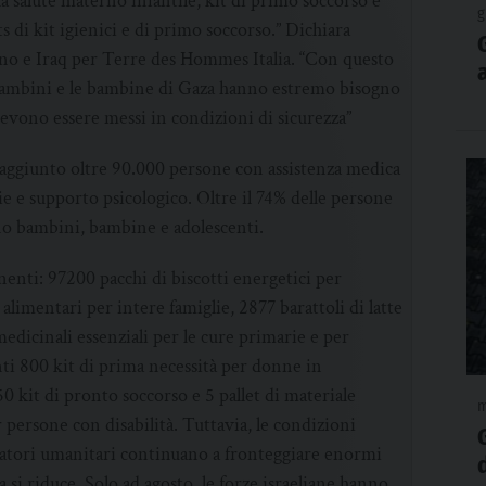
 la salute materno infantile, kit di primo soccorso e
g
ts di kit igienici e di primo soccorso.” Dichiara
ano e Iraq per Terre des Hommes Italia. “Con questo
I bambini e le bambine di Gaza hanno estremo bisogno
 devono essere messi in condizioni di sicurezza”
ggiunto oltre 90.000 persone con assistenza medica
e e supporto psicologico. Oltre il 74% delle persone
no bambini, bambine e adolescenti.
enti: 97200 pacchi di biscotti energetici per
limentari per intere famiglie, 2877 barattoli di latte
medicinali essenziali per le cure primarie e per
ti 800 kit di prima necessità per donne in
0 kit di pronto soccorso e 5 pallet di materiale
m
persone con disabilità. Tuttavia, le condizioni
ratori umanitari continuano a fronteggiare enormi
 si riduce. Solo ad agosto, le forze israeliane hanno