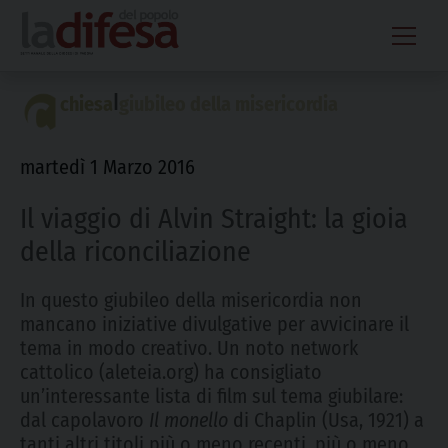
Skip
to
content
|
chiesa
giubileo della misericordia
martedì 1 Marzo 2016
Il viaggio di Alvin Straight: la gioia
della riconciliazione
In questo giubileo della misericordia non
mancano iniziative divulgative per avvicinare il
tema in modo creativo. Un noto network
cattolico (aleteia.org) ha consigliato
un’interessante lista di film sul tema giubilare:
dal capolavoro
Il monello
di Chaplin (Usa, 1921) a
tanti altri titoli più o meno recenti, più o meno