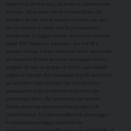
rapporti da diversi anni, ha avuto un infarto e non
sta bene. Alvin sente che deve riconciliarsi col
fratello e decide così di andarlo a trovare ma, dato
che per motivi di salute non ha più la patente,
intraprende il viaggio a bordo di un lento rasaerba.
Quasi 400 chilometri separano i due fratelli e
durante il lungo e lento itinerario Alvin avrà modo
di conoscere diverse persone: una ragazza incinta
scappata di casa, un gruppo di ciclisti, una ospitale
coppia di coniugi, due strampalati fratelli meccanici,
un sacerdote: tutti incontri che arricchiscono
umanamente e spiritualmente le persone che
incontrano Alvin, che incontrano un vecchio
debole uomo ma ostinato nel suo progetto di
riconciliazione. La calorosa galleria di personaggi e
lo sterminato paesaggio americano lo
accompagneranno fino all’arrivo a casa del fratello, il