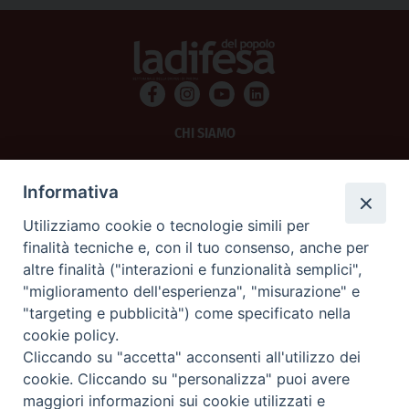
CHI SIAMO
PRIVACY
Informativa
AMMINISTRAZIONE TRASPARENTE
Utilizziamo cookie o tecnologie simili per
finalità tecniche e, con il tuo consenso, anche per
SCRIVICI
altre finalità ("interazioni e funzionalità semplici",
"miglioramento dell'esperienza", "misurazione" e
La Difesa srl - P.iva 05125420280
"targeting e pubblicità") come specificato nella
La Difesa del Popolo percepisce i contributi pubblici all'editoria.
cookie policy.
La Difesa del Popolo, tramite la Fisc (Federazione Italiana Settimanali Cattolici)
ha aderito allo IAP (Istituto dell'Autodisciplina Pubblicitaria) accettando il Codice
Cliccando su "accetta" acconsenti all'utilizzo dei
di Autodisciplina della Comunicazione Commerciale.
cookie. Cliccando su "personalizza" puoi avere
La Difesa del Popolo è una testata registrata presso il Tribunale di Padova
maggiori informazioni sui cookie utilizzati e