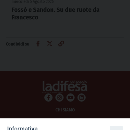
mercoledì 5 Agosto 2026
Fossò e Sandon. Su due ruote da
Francesco
Condividi su
CHI SIAMO
PRIVACY
Informativa