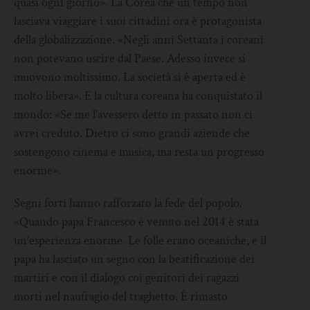
quasi ogni giorno». La Corea che un tempo non
lasciava viaggiare i suoi cittadini ora è protagonista
della globalizzazione. «Negli anni Settanta i coreani
non potevano uscire dal Paese. Adesso invece si
muovono moltissimo. La società si è aperta ed è
molto libera». E la cultura coreana ha conquistato il
mondo: «Se me l’avessero detto in passato non ci
avrei creduto. Dietro ci sono grandi aziende che
sostengono cinema e musica, ma resta un progresso
enorme».
Segni forti hanno rafforzato la fede del popolo.
«Quando papa Francesco è venuto nel 2014 è stata
un’esperienza enorme. Le folle erano oceaniche, e il
papa ha lasciato un segno con la beatificazione dei
martiri e con il dialogo coi genitori dei ragazzi
morti nel naufragio del traghetto. È rimasto