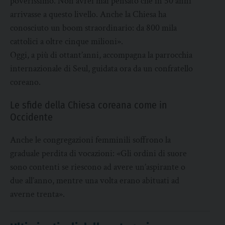
poverissimo. Non avrei mai pensato che in 50 anni
arrivasse a questo livello. Anche la Chiesa ha
conosciuto un boom straordinario: da 800 mila
cattolici a oltre cinque milioni».
Oggi, a più di ottant’anni, accompagna la parrocchia
internazionale di Seul, guidata ora da un confratello
coreano.
Le sfide della Chiesa coreana come in
Occidente
Anche le congregazioni femminili soffrono la
graduale perdita di vocazioni: «Gli ordini di suore
sono contenti se riescono ad avere un’aspirante o
due all’anno, mentre una volta erano abituati ad
averne trenta».