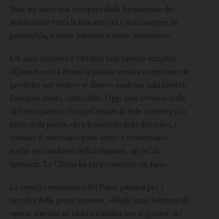
Non mi sono mai occupato della formazione dei
seminaristi: tutta la mia attività è stata sempre in
parrocchia, o come parroco o come assistente».
Gli anni Settanta e Ottanta non furono semplici.
«Quando ero a Pusan la polizia veniva a registrare le
prediche per vedere se dicevo qualcosa sulla libertà.
Eravamo molto controllati. Oggi non avviene nulla
di tutto questo». In quel tempo la fede cresceva più
forte della paura: «Era il periodo della dittatura, i
coreani si sentivano poco sicuri e ricercavano,
anche nel conforto della religione, un po’ di
speranza. La Chiesa ha rappresentato un faro».
La crescita economica del Paese passava per i
sacrifici della gente comune. «Negli anni Settanta gli
operai stavano in fabbrica dodici ore al giorno, sei