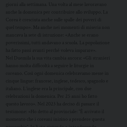
giorni alla settimana. Una volta al mese lavoravano
anche la domenica per contribuire allo sviluppo. La
Corea è cresciuta anche sulle spalle dei poveri di
quel tempo». Ma anche nei momenti di miseria non
mancava la sete di istruzione: «Anche se erano
poverissimi, tutti andavano a scuola. La popolazione
ha fatto passi avanti perché voleva imparare».
Nel Duemila la sua vita cambia ancora: «Gli stranieri
hanno molta difficoltà a seguire le liturgie in
coreano. Così ogni domenica celebravamo messe in
cinque lingue: francese, inglese, tedesco, spagnolo e
italiano. L’inglese era la principale, con due
celebrazioni la domenica. Per 25 anni ho fatto
questo lavoro». Nel 2023 ha deciso di passare il
testimone: «Ho detto al provinciale: “È arrivato il
momento che i coreani inizino a prendere questa
parrocchia”. Io li sto aiutando e introducendo,