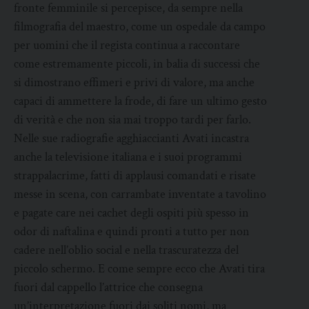
fronte femminile si percepisce, da sempre nella
filmografia del maestro, come un ospedale da campo
per uomini che il regista continua a raccontare
come estremamente piccoli, in balia di successi che
si dimostrano effimeri e privi di valore, ma anche
capaci di ammettere la frode, di fare un ultimo gesto
di verità e che non sia mai troppo tardi per farlo.
Nelle sue radiografie agghiaccianti Avati incastra
anche la televisione italiana e i suoi programmi
strappalacrime, fatti di applausi comandati e risate
messe in scena, con carrambate inventate a tavolino
e pagate care nei cachet degli ospiti più spesso in
odor di naftalina e quindi pronti a tutto per non
cadere nell’oblio social e nella trascuratezza del
piccolo schermo. E come sempre ecco che Avati tira
fuori dal cappello l’attrice che consegna
un’interpretazione fuori dai soliti nomi, ma