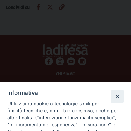
Condividi su
CHI SIAMO
PRIVACY
Informativa
AMMINISTRAZIONE TRASPARENTE
Utilizziamo cookie o tecnologie simili per
finalità tecniche e, con il tuo consenso, anche per
SCRIVICI
altre finalità ("interazioni e funzionalità semplici",
"miglioramento dell'esperienza", "misurazione" e
La Difesa srl - P.iva 05125420280