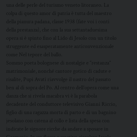
una delle perle del turismo veneto litoraneo. La
colpa di questo amor di patria è tutta del maestro
della pianura padana, classe 1938 (fate voi i conti
della prestanza), che con la sua settantaduesima
opera si è spinto fino al Lido di Jesolo con un titolo
struggente ed esasperatamente anticonvenzionale
come Nel tepore del ballo.
Sommo poeta bolognese di nostalgie e “restanza”
matrimoniale, nonché cantore gotico di cadute e
risalite, Pupi Avati riavvolge il nastro del passato
ben al di sopra del Po. Al centro dell’opera come una
danza che si rivela macabra vi è la parabola
decadente del conduttore televisivo Gianni Riccio,
figlio di una ragazza morta di parto e di un bagnino
jesolano con catena al collo e lista della spesa con
indicate le signore ricche da andare a sposare in