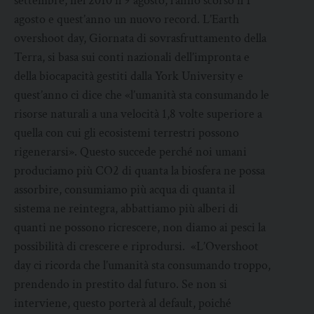
settembre, nel 2010 il 9 agosto, l’anno scorso il 1°
agosto e quest’anno un nuovo record. L’Earth
overshoot day, Giornata di sovrasfruttamento della
Terra, si basa sui conti nazionali dell’impronta e
della biocapacità gestiti dalla York University e
quest’anno ci dice che «l’umanità sta consumando le
risorse naturali a una velocità 1,8 volte superiore a
quella con cui gli ecosistemi terrestri possono
rigenerarsi». Questo succede perché noi umani
produciamo più CO2 di quanta la biosfera ne possa
assorbire, consumiamo più acqua di quanta il
sistema ne reintegra, abbattiamo più alberi di
quanti ne possono ricrescere, non diamo ai pesci la
possibilità di crescere e riprodursi. «L’Overshoot
day ci ricorda che l’umanità sta consumando troppo,
prendendo in prestito dal futuro. Se non si
interviene, questo porterà al default, poiché