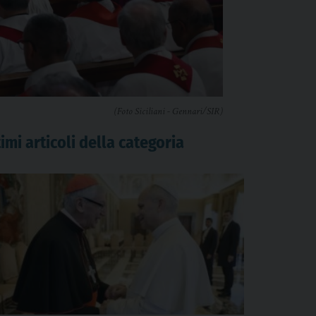
(Foto Siciliani - Gennari/SIR)
imi articoli della categoria