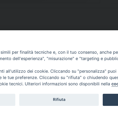
imili per finalità tecniche e, con il tuo consenso, anche per 
SCRIVICI
amento dell'esperienza", "misurazione" e "targeting e pubbli
i all'utilizzo dei cookie. Cliccando su "personalizza" puoi
re le tue preferenze. Cliccando su "rifiuta" o chiudendo que
okie tecnici. Ulteriori informazioni sono disponibili nella
coo
lici) ha aderito allo IAP (Istituto dell'Autodisciplina Pubblicitaria) accettando i
creto del 15 giugno 1950 al n. 37 del registro periodici.
Rifiuta