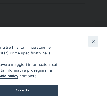
altre finalità ("interazioni e
cità") come specificato nella
 avere maggiori informazioni sui
sta informativa proseguirai la
kie policy
completa.
l Codice di Autodisciplina della Comunicazione Commerciale.
Accetta
Preferenze Cookie