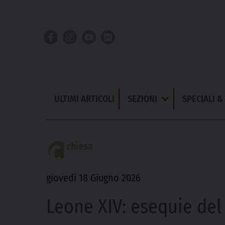
Skip
to
content
ULTIMI ARTICOLI
SEZIONI
SPECIALI 
Apri
Menu
chiesa
giovedì 18 Giugno 2026
Leone XIV: esequie del 