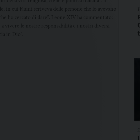
della vita religiosa, civile e politica italiana”. Il
ale, in cui Ruini scriveva delle persone che lo avevano
g
 che ho cercato di dare”. Leone XIV ha commentato:
 vivere le nostre responsabilità e i nostri diversi
cia in Dio”.
g