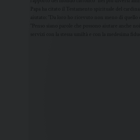
l’apporto del mondo cattolico “nei più diversi ambiti 
Papa ha citato il Testamento spirituale del cardin
aiutato: “Da loro ho ricevuto non meno di quello
“Penso siano parole che possono aiutare anche noi a
servizi con la stessa umiltà e con la medesima fidu