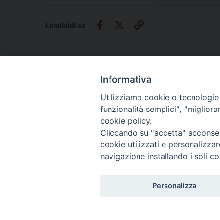
Condividi su
Informativa
Utilizziamo cookie o tecnologie s
CHI SIAMO
PRIVACY
AMMINISTRAZIONE TRASPARENTE
funzionalità semplici", "miglior
cookie policy.
Cliccando su "accetta" acconsent
cookie utilizzati e personalizza
La Difesa srl - P.iva 05125420280
navigazione installando i soli co
La Difesa del Popolo percepisce i contributi pubblici all'editoria.
La Difesa del Popolo, tramite la Fisc (Federazione Italiana Settimanali Catto
La Difesa del Popolo è una testata registrata presso il Tribunale di Padova de
Personalizza