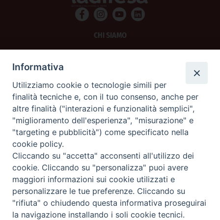
CHI SIAMO
PRIVACY
Informativa
AMMINISTRAZIONE TRASPARENTE
Utilizziamo cookie o tecnologie simili per
finalità tecniche e, con il tuo consenso, anche per
SCRIVICI
altre finalità ("interazioni e funzionalità semplici",
"miglioramento dell'esperienza", "misurazione" e
La Difesa srl - P.iva 05125420280
"targeting e pubblicità") come specificato nella
La Difesa del Popolo percepisce i contributi pubblici all'editoria.
cookie policy.
La Difesa del Popolo, tramite la Fisc (Federazione Italiana Settimanali Cattolici)
ha aderito allo IAP (Istituto dell'Autodisciplina Pubblicitaria) accettando il Codice
Cliccando su "accetta" acconsenti all'utilizzo dei
di Autodisciplina della Comunicazione Commerciale.
cookie. Cliccando su "personalizza" puoi avere
La Difesa del Popolo è una testata registrata presso il Tribunale di Padova
maggiori informazioni sui cookie utilizzati e
decreto del 15 giugno 1950 al n. 37 del registro periodici.
personalizzare le tue preferenze. Cliccando su
"rifiuta" o chiudendo questa informativa proseguirai
la navigazione installando i soli cookie tecnici.