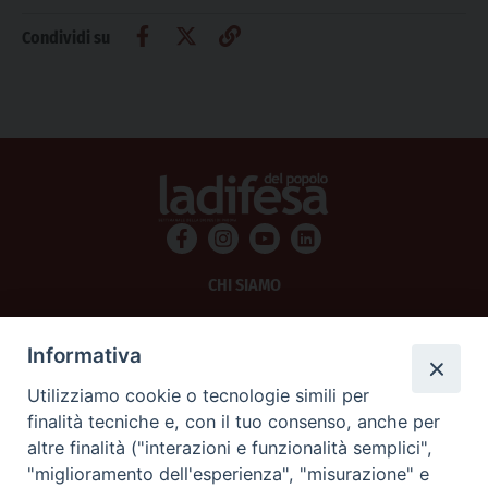
Condividi su
CHI SIAMO
PRIVACY
Informativa
AMMINISTRAZIONE TRASPARENTE
Utilizziamo cookie o tecnologie simili per
finalità tecniche e, con il tuo consenso, anche per
SCRIVICI
altre finalità ("interazioni e funzionalità semplici",
"miglioramento dell'esperienza", "misurazione" e
La Difesa srl - P.iva 05125420280