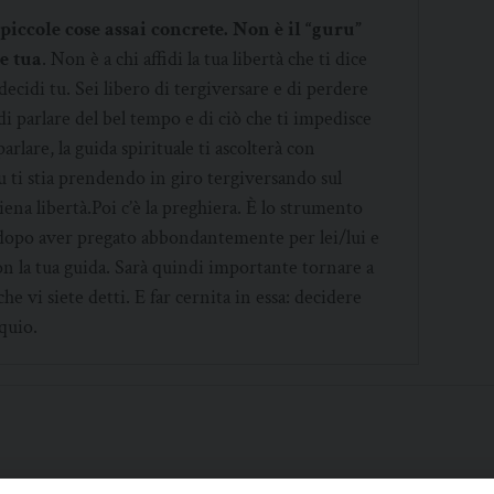
 piccole cose assai concrete. Non è il “guru”
e tua
. Non è a chi affidi la tua libertà che ti dice
la decidi tu. Sei libero di tergiversare e di perdere
 parlare del bel tempo e di ciò che ti impedisce
arlare, la guida spirituale ti ascolterà con
tu ti stia prendendo in giro tergiversando sul
piena libertà.Poi c’è la preghiera. È lo strumento
a dopo aver pregato abbondantemente per lei/lui e
on la tua guida. Sarà quindi importante tornare a
he vi siete detti. E far cernita in essa: decidere
oquio.