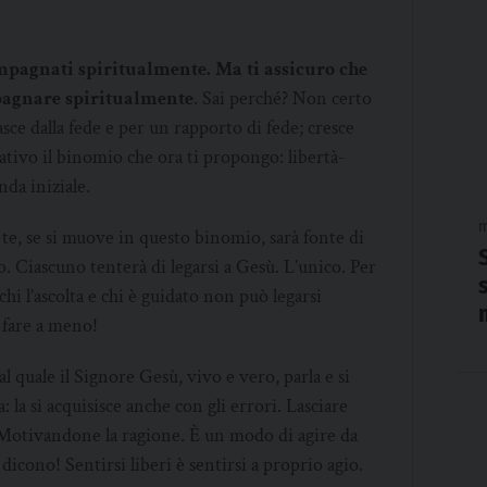
mpagnati spiritualmente. Ma ti assicuro che
pagnare spiritualmente
. Sai perché? Non certo
asce dalla fede e per un rapporto di fede; cresce
nativo il binomio che ora ti propongo: libertà-
da iniziale.
m
e te, se si muove in questo binomio, sarà fonte di
o. Ciascuno tenterà di legarsi a Gesù. L’unico. Per
chi l’ascolta e chi è guidato non può legarsi
 fare a meno!
al quale il Signore Gesù, vivo e vero, parla e si
 la si acquisisce anche con gli errori. Lasciare
 Motivandone la ragione. È un modo di agire da
cono! Sentirsi liberi è sentirsi a proprio agio.