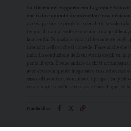
La libertà nel rapporto con la guida è fatto di
che ti dice quando incontrarlo: è una decision
di cosa parlare: le priorità le decidi tu, la scaletta 
tempo, di non prendere in mano i tuoi problemi, di
la serenità. Di qualsiasi cosa tu liberamente voglia p
intensità nell’ora che ti concede. Fosse anche che 
nulla. La conduzione della tua vita la decidi tu, in 
per la libertà. È bene andare da chi ti accompagn
aver deciso in questo luogo sacro cosa sviscerare c
casa dall’incontro e continuare a pregare su quello c
cosa tenere e decidere cosa tralasciare di quel coll
Condividi su