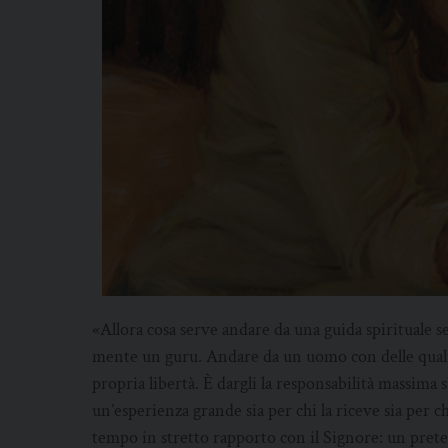
«Allora cosa serve andare da una guida spirituale se
mente un guru. Andare da un uomo con delle qualità 
propria libertà. È dargli la responsabilità massima
un’esperienza grande sia per chi la riceve sia per chi
tempo in stretto rapporto con il Signore: un pret