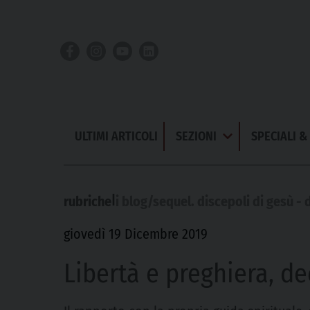
Skip
to
content
ULTIMI ARTICOLI
SEZIONI
SPECIALI 
Apri
Menu
|
rubriche
i blog/sequel. discepoli di gesù -
giovedì 19 Dicembre 2019
Libertà e preghiera, d