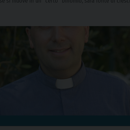
, se si muove in un “certo” binomio, sarà fonte di cres