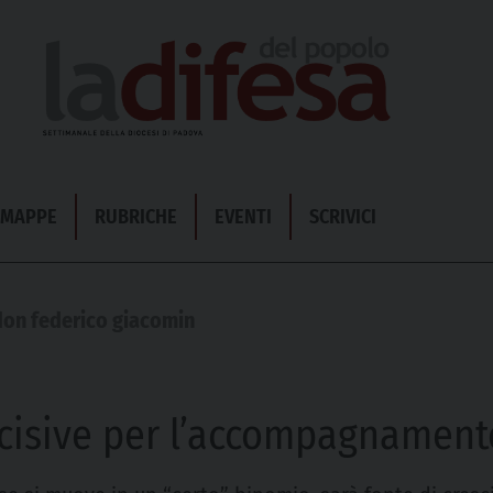
& MAPPE
RUBRICHE
EVENTI
SCRIVICI
 don federico giacomin
ecisive per l’accompagnament