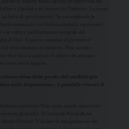
, parole in qualche modo ispirate all’esperienza del
Esther e Caridad e dei monaci di Tibhirine. La scorsa
ha detto di questi martiri: “In essi risplende la
rofonda comunione con l’intera umanità, superando i
e le culture, nell’imitazione integrale del
lio di Dio”. È questo cammino di presenza e
che è il vero cammino di missione. Non un’auto-
dono di sé fino al martirio di coloro che adorano
Gesù come unico Signore.
iolenza stessa delle parole, dal conflitto più
ere nella disperazione… è possibile vincere il
obbiamo perderlo! Non siamo angeli; siamo tutti
i stessi gli artefici. Il Cardinale Pizzaballa ha
n Medio Oriente: “L’abuso e la manipolazione del