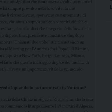
to non significa che non fossero a volte tormentati
ace ha sempre prevalso nelle loro vite. Erano
o che li circondavano, speravano costantemente di
oce, che aiuta a sopportare con serenità ciò che ci
evitare, ricordandoci che il segreto della forza dello
rio di pace. È sorprendente constatare che, dopo
la mostra “Chiamati due volte” stia riscuotendo un
ta al Meeting per l’Amicizia fra i Popoli di Rimini,
 ora esposta a New York, Parigi, Lourdes, Milano,
 fatto che questo messaggio di pace dei monaci di
geria, riveste un’importanza vitale in un mondo
a eredità quando lo ha incontrato in Vaticano?
 storia della Chiesa in Algeria. Ricordiamo che la sera
hiesa commemora liturgicamente i 19 martiri d’Algeria,