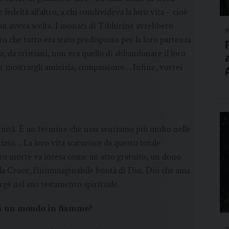
fedeltà all’altro, a chi condivideva la loro vita – cioè
non aveva scelta. I monaci di Tibhirine avrebbero
m
ro che tutto era stato predisposto per la loro partenza
rio, da cristiani, non era quello di abbandonare il loro
er mostrargli amicizia, compassione… Infine, vorrei
ratuità. È un termine che non sentiamo più molto nelle
tizio… La loro vita scaturisce da questo totale
loro morte va intesa come un atto gratuito, un dono
sulla Croce, l’inimmaginabile bontà di Dio. Dio che ama
gé nel suo testamento spirituale.
 in un mondo in fiamme?
m