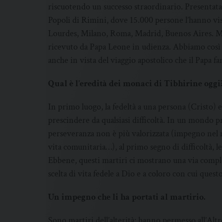
riscuotendo un successo straordinario. Presentata 
Popoli di Rimini, dove 15.000 persone l’hanno visi
Lourdes, Milano, Roma, Madrid, Buenos Aires. Me
ricevuto da Papa Leone in udienza. Abbiamo così chi
anche in vista del viaggio apostolico che il Papa far
Qual è l’eredità dei monaci di Tibhirine oggi
In primo luogo, la fedeltà a una persona (Cristo) e
prescindere da qualsiasi difficoltà. In un mondo 
perseveranza non è più valorizzata (impegno nel ma
vita comunitaria…), al primo segno di difficoltà, l
Ebbene, questi martiri ci mostrano una via compl
scelta di vita fedele a Dio e a coloro con cui quest
Un impegno che li ha portati al martirio.
Sono martiri dell’alterità: hanno permesso all’Altr