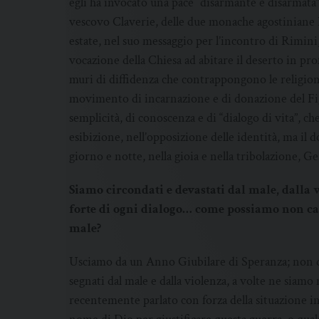
egli ha invocato una pace “disarmante e disarmata”
vescovo Claverie, delle due monache agostiniane 
estate, nel suo messaggio per l’incontro di Rimini, 
vocazione della Chiesa ad abitare il deserto in p
muri di diffidenza che contrappongono le religioni 
movimento di incarnazione e di donazione del Fig
semplicità, di conoscenza e di “dialogo di vita”, 
esibizione, nell’opposizione delle identità, ma il 
giorno e notte, nella gioia e nella tribolazione, 
Siamo circondati e devastati dal male, dalla v
forte di ogni dialogo… come possiamo non cad
male?
Usciamo da un Anno Giubilare di Speranza; non d
segnati dal male e dalla violenza, a volte ne siamo no
recentemente parlato con forza della situazione i