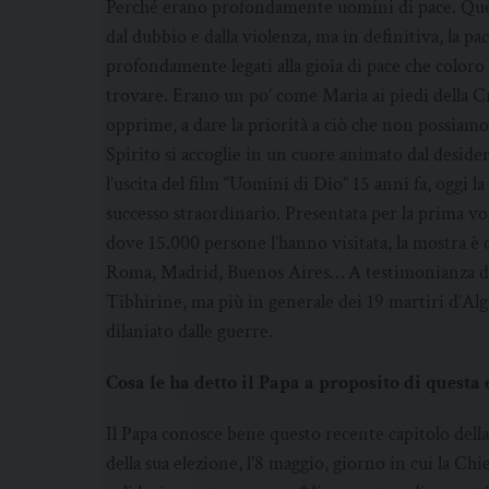
Perché erano profondamente uomini di pace. Ques
dal dubbio e dalla violenza, ma in definitiva, la p
profondamente legati alla gioia di pace che color
trovare. Erano un po’ come Maria ai piedi della Cr
opprime, a dare la priorità a ciò che non possiamo 
Spirito si accoglie in un cuore animato dal deside
l’uscita del film “Uomini di Dio” 15 anni fa, oggi 
successo straordinario. Presentata per la prima vol
dove 15.000 persone l’hanno visitata, la mostra è
Roma, Madrid, Buenos Aires… A testimonianza del
Tibhirine, ma più in generale dei 19 martiri d’Al
dilaniato dalle guerre.
Cosa le ha detto il Papa a proposito di quest
Il Papa conosce bene questo recente capitolo della
della sua elezione, l’8 maggio, giorno in cui la C