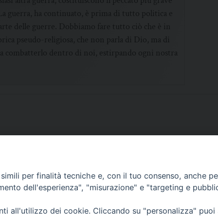
iasi altra guerra, costituiscono il peccato più grave
guerra, ha continuato, è prima di tutto politica e
rte delle guerre. Dobbiamo fare tutto ciò che è in
orica pseudo-religiosa, che non parla di Dio, ma di
e a combatterlo dentro di noi, estirpando ogni nostra
imili per finalità tecniche e, con il tuo consenso, anche per 
SCRIVICI
amento dell'esperienza", "misurazione" e "targeting e pubbli
i all'utilizzo dei cookie. Cliccando su "personalizza" puoi