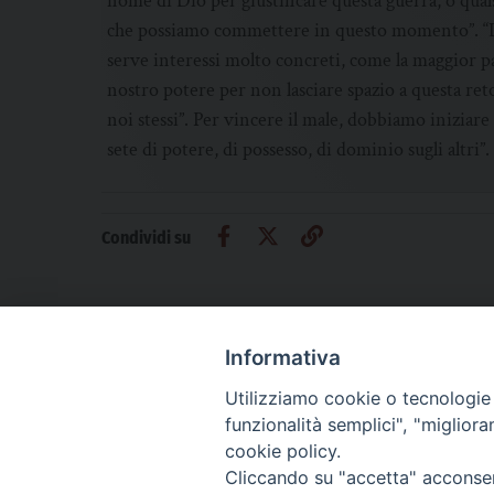
nome di Dio per giustificare questa guerra, o quals
che possiamo commettere in questo momento”. “La 
serve interessi molto concreti, come la maggior pa
nostro potere per non lasciare spazio a questa ret
noi stessi”. Per vincere il male, dobbiamo iniziar
sete di potere, di possesso, di dominio sugli altri”.
Condividi su
Informativa
Utilizziamo cookie o tecnologie s
CHI SIAMO
PRIVACY
AMMINISTRAZIONE TRASPARENTE
funzionalità semplici", "miglior
cookie policy.
Cliccando su "accetta" acconsent